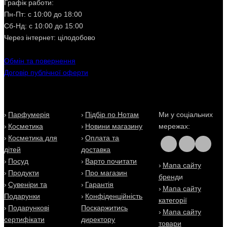
Графік работи:
Пн-Пт: с 10:00 до 18:00
Сб-Нд: с 10:00 до 15:00
Через інтернет:
цілодобово
Обмін та повернення
Договір публічної оферти
Парфумерія
Підбір по Нотам
Ми у
соціальних
Косметика
Новини магазину
мережах
:
Косметика для
Оплата та
дітей
доставка
Посуд
Варто почитати
Мапа сайту
Продукти
Про магазин
бренд
и
Сувеніри та
Гарантія
Мапа сайту
Подарунки
Конфіденційність
категорії
Подарункові
Поскаржитись
Мапа сайту
сертифікати
директору
товари