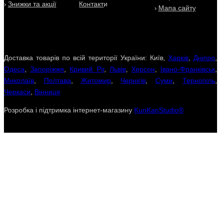
Знижки та акції
Контакт
и
Мапа сайту
Доставка товарів по всій території України: Київ,
Харків
,
Дніпро
,
Одеса
,
Запоріжжя
,
Кривий Ріг
,
Львів
,
Херсон
,
Івано-Франківськ
,
Миколаїв
,
Полтава
,
Житомир
,
Чернігів
,
Суми
,
Тернопіль
,
Черкаси
,
Вінниця
Розробка і підтримка інтернет-магазину
KunKanStudio®