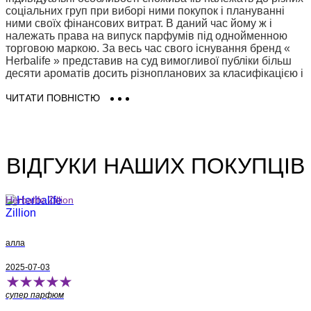
соціальних груп при виборі ними покупок і плануванні
ними своїх фінансових витрат. В даний час йому ж і
належать права на випуск парфумів під однойменною
торговою маркою. За весь час свого існування бренд «
Herbalife » представив на суд вимогливої ​​публіки більш
десяти ароматів досить різнопланових за класифікацією і
неординарних за заявленими акордам нот парфумерних
композицій.
ЧИТАТИ ПОВНІСТЮ
Купити Herbalife легко та просто!
Купити парфуми Herbalife (Гербалайf)Ви можете в
ВІДГУКИ НАШИХ ПОКУПЦІВ
нашому інтернет магазині в Києві, Одесі та по всій
Україні. В наявності є всі представлені аромати Herbalife
-
Zillion
. Тільки оригінальна парфумерія та косметика
Herbalife Zillion
Herbalife на Eau De Parfum (О Де Парфюм). Замовити
парфуми Гербалайf (Herbalife) в Києві легко і просто в 2
кліка - доставка для Вас буде швидкою, вигідною і
алла
зручною!
2025-07-03
супер парфюм