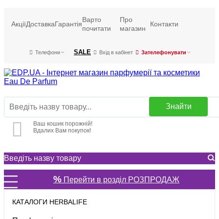
Варто
Про
Акції
Доставка
Гарантія
Контакти
почитати
магазин
SALE
Телефони
Вхід в кабінет
Зателефонувати
Знайти
Ваш кошик порожній!
Вдалих Вам покупок!
%
Перейти в розділ РОЗПРОДАЖ
КАТАЛОГИ HERBALIFE