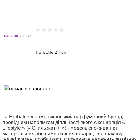
напишіть відгук
Herbalife Zillion
« Herbalife » - американський парфумерний бренд,
провідним напрямком діяльності якого є концепція «
Lifestyle » (« Стиль життя ») - модель споживання
матеріальних або символічних товарів, що враховує
індивідуальні особливості споживачів належать до різних