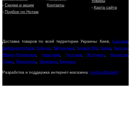
товары
Скидки и акции
Контакты
Карта сайта
Подбор по Нотам
Доставка товаров по всей территории Украины: Киев,
Харьков
,
Днепропетровск
,
Одесса
,
Запорожье
,
Кривой Рог
,
Львов
,
Херсон
,
Ивано-Франковск
,
Николаев
,
Полтава
,
Житомир
,
Чернигов
,
Сумы
,
Тернополь
,
Черкассы
,
Винница
Разработка и поддержка интернет-магазина
KunKanStudio®