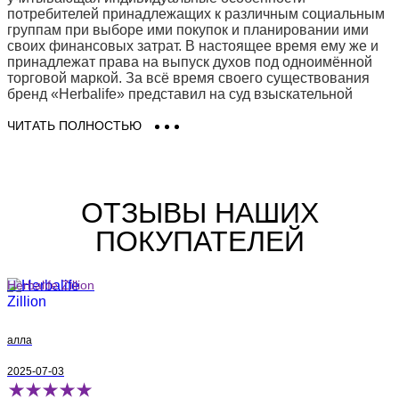
потребителей принадлежащих к различным социальным
группам при выборе ими покупок и планировании ими
своих финансовых затрат. В настоящее время ему же и
принадлежат права на выпуск духов под одноимённой
торговой маркой. За всё время своего существования
бренд «Herbalife» представил на суд взыскательной
публики более десяти ароматов достаточно
разноплановых по классификации и неординарных по
ЧИТАТЬ ПОЛНОСТЬЮ
заявленным аккордам нот парфюмерных композиций.
Купить Herbalife легко и просто!
ОТЗЫВЫ НАШИХ
Купить парфюмерию Herbalife (Гербалайф) Вы можете в
ПОКУПАТЕЛЕЙ
нашем интернет магазине в Киеве, Одессе и по всей
Украине. В наличии есть все представленные ароматы
Herbalife -
Zillion
. Только оригинальная парфюмерия и
косметика Herbalife на Eau De Parfum (О Де Парфюм).
Herbalife Zillion
Заказать духи Гербалайф (Herbalife) в Киеве легко и
просто в 2 клика - доставка для Вас будет быстрой,
выгодной и удобной!
алла
2025-07-03