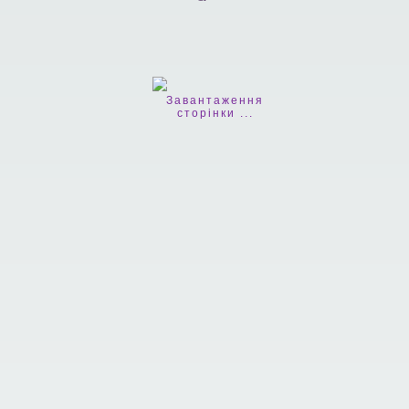
Завантаження
сторінки ...