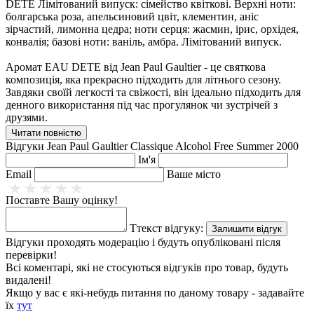
DETE Лімітований випуск: сімейство квіткові. Верхні ноти:
болгарська роза, апельсиновий цвіт, клементин, аніс
зірчастий, лимонна цедра; ноти серця: жасмин, ірис, орхідея,
конвалія; базові ноти: ваніль, амбра. Лімітований випуск.
Аромат EAU DETE від Jean Paul Gaultier - це святкова
композиція, яка прекрасно підходить для літнього сезону.
Завдяки своїй легкості та свіжості, він ідеально підходить для
денного використання під час прогулянок чи зустрічей з
друзями.
Читати повністю
Цей аромат підходить для жінок, які цінують неповторну
Відгуки
Jean Paul Gaultier Classique Alcohol Free Summer 2000
своєрідність та люблять виділятися з натовпу. Він має
Ім'я
стійкість на шкірі та приємний шлейф, який не залишить
Email
Ваше місто
байдужим навколишніх.
Поставте Вашу оцінку!
Купити Jean Paul Gaultier Classique Alcohol Free Summer 2000
(Жан Пол Готе Классік Алкогол Фрі Саммер 2000)Ви можете в
Ттекст відгуку:
нашому інтернет магазині в Києві, Одесі та по всій Україні. В
Залишити відгук
наявності є об'єми - 100 ml і тестер - Tester. У нас легко
Відгуки проходять модерацію і будуть опубліковані після
замовити жіночу парфумованну воду Jean Paul Gaultier
перевірки!
Classique Alcohol Free Summer 2000 бренду Жан-Пол Готе в
Всі коментарі, які не стосуються відгуків про товар, будуть
Києві - доставка для Вас буде швидкою і вигідною!
видалені!
Якщо у вас є які-небудь питання по даному товару - задавайте
їх
тут