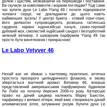
долею і щастям, незважаючи на перешкоди і обставини.
Ви скучили за компліментів і жарким поглядам? Тоді саме
час купити духи Le Labo Ylang 49 і почати підкорювати
чоловічі серця, не докладаючи до цього навіть
найменших зусиль! У центрі букета - хтивий іланг-іланг,
його делікатно супроводжують розкішна таїтянська
гарденія, чарівні індонезійські пачулі, свіжо-терпкий
дубовий мох, смолистий індійський сандал і безтурботний
зелений ветивер. З шикарним парфумом Ylang 49 так
просто бути винятковою і прекрасною!
Le Labo Vetyver 46
Нехай вас не збиває з пантелику, практично, аптечна
простота прозорого циліндричного флакона, в якому
зберігається магічний аромат Ветивер 46, вперше
представлений американським парфумерних будинком
Ле Лабо на початку березня 2006-го року. Авторське
право на даний шедевр належить Марку Бакстон,
парфюмеру з великої літери, який вміє створювати даний
алхимическое зілля, затуманює розум. Купити духи Le