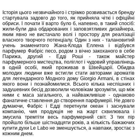
Історія цього незвичайного і стрімко розвивається бренду
стартувала задовго до того, як прийняла чіткі і офіційні
обриси. І почати її варто було б, напевно, в такий спосіб:
жили-були два обдарованих і заповзятливих дизайнера,
яким явно не вистачало волі і простору для реалізації
власного творчого потенціалу. Один з них - талановитий
учень знаменитого Жана-Клода Еллена і відбувся
парфумер Фабріс песо, родом з вічно закоханого в себе
Парижа, другий - Едді Роші - також майстер
парфумерного мистецтва, поліглот і чудовий управлінець
в одній особі, який проживав в Швейцарії. Обидва
молодих людини вже встигли стати авторами ароматів
для легендарного Модного дому Giorgio Armani, в стінах
якого вони і познайомилися. Всього кілька неспішних і
задушевних бесід дозволили чоловікам зрозуміти, що між
ними є маса загального, а найважливіше - однаково
фанатичне ставлення до створення парфумерії. Не довго
думаючи, Фабріс і Едді перетнули океан і заснували
компанію, чия продукція не на жарт схвилювала і
змусила тремтіти весь парфумерний світ. З тих пір
пройшло більше шістнадцяти років, а кількість бажаючих
купити духи Le Labo не зменшується, а навпаки, зростає з
кожним днем.