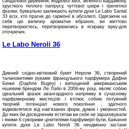
сандалової деревини, кедрової хвої, зеленого кардамону,
хрусткого теплого папірусу, чуттєвої шкіри і трепетної
фіалки, буквально закликають купити духи Le Labo Santal
33 всіх, хто прагне до гармонії в абсолюті. Одягаючи на
себе цю величну ароматне вбрання, ви миттєво
перетворюєтесь, перетворюючись в яскраву зірку-для
оточуючих.
Le Labo Neroli 36
Дивний східно-квітковий букет Нероли 36, створений
талановитими руками французького парфумера Дафни
Бюже (Daphne Bugey) і випущений американським
нішевим брендом Ле Лабо в 2006-му році, являє собою
ідеальний зразок авангардного напрямку в сучасному
парфумерному мистецтві і втілює собою потужний
творчий потенціал нового покоління , здатного
відмовлятися від нав'язаних форм, думок і умовностей.
До яких би досвідченим естетам ви себе не зараховували
і якими б суворими цінителями парфумерії були, бажання
купити духи Le Labo Neroli 36 неодмінно застане