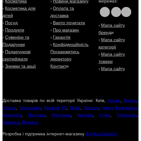
Косметика
Новини магазину
мережах
:
Косметика для
Оплата та
дітей
доставка
Посуд
Варто почитати
Мапа сайту
Продукти
Про магазин
бренд
и
Сувеніри та
Гарантія
Мапа сайту
Подарунки
Конфіденційність
категорії
Подарункові
Поскаржитись
Мапа сайту
сертифікати
директору
товари
Знижки та акції
Контакт
и
Мапа сайту
Доставка товарів по всій території України: Київ,
Харків
,
Дніпро
,
Одеса
,
Запоріжжя
,
Кривий Ріг
,
Львів
,
Херсон
,
Івано-Франківськ
,
Миколаїв
,
Полтава
,
Житомир
,
Чернігів
,
Суми
,
Тернопіль
,
Черкаси
,
Вінниця
Розробка і підтримка інтернет-магазину
KunKanStudio®