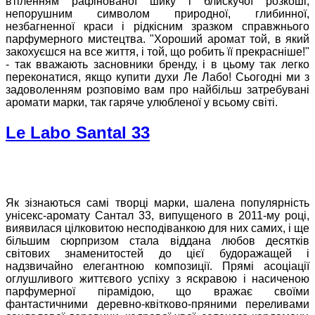
втіленням рафінованої шику і блискучої розкоші,
непорушним символом природної, глибинної,
незбагненної краси і рідкісним зразком справжнього
парфумерного мистецтва. "Хороший аромат той, в який
закохуєшся на все життя, і той, що робить її прекрасніше!"
- так вважають засновники бренду, і в цьому так легко
переконатися, якщо купити духи Ле Лабо! Сьогодні ми з
задоволенням розповімо вам про найбільш затребувані
аромати марки, так гаряче улюбленої у всьому світі.
Le Labo Santal 33
Як зізнаються самі творці марки, шалена популярність
унісекс-аромату Сантал 33, випущеного в 2011-му році,
виявилася цілковитою несподіванкою для них самих, і ще
більшим сюрпризом стала віддана любов десятків
світових знаменитостей до цієї будоражащей і
надзвичайно елегантною композиції. Прямі асоціації
оглушливого життєвого успіху з яскравою і насиченою
парфумерної пірамідою, що вражає своїми
фантастичними деревно-квітково-пряними переливами