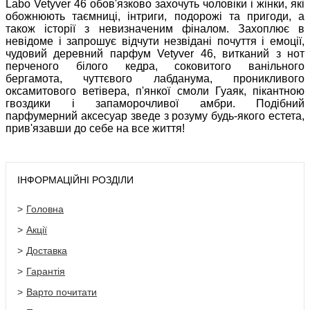
Labo Vetyver 46 обов'язково захочуть чоловіки і жінки, які
обожнюють таємниці, інтриги, подорожі та пригоди, а
також історії з невизначеним фіналом. Захоплює в
невідоме і запрошує відчути незвідані почуття і емоції,
чудовий деревний парфум Vetyver 46, витканий з нот
перченого білого кедра, соковитого ванільного
бергамота, чуттєвого лабданума, проникливого
оксамитового ветівера, п'янкої смоли Гуаяк, пікантною
гвоздики і запаморочливої ​​амбри. Подібний
парфумерний аксесуар зведе з розуму будь-якого естета,
прив'язавши до себе на все життя!
ІНФОРМАЦІЙНІ РОЗДІЛИ
Головна
Акції
Доставка
Гарантія
Варто почитати