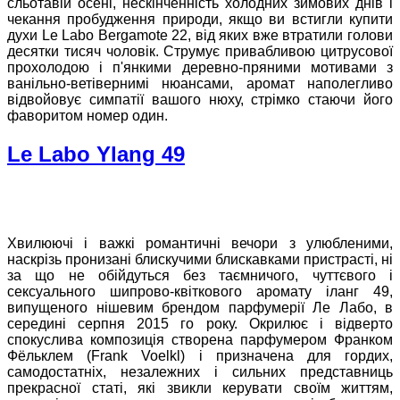
сльотавій осені, нескінченність холодних зимових днів і
чекання пробудження природи, якщо ви встигли купити
духи Le Labo Bergamote 22, від яких вже втратили голови
десятки тисяч чоловік. Струмує привабливою цитрусової
прохолодою і п'янкими деревно-пряними мотивами з
ванільно-ветівернимі нюансами, аромат наполегливо
відвойовує симпатії вашого нюху, стрімко стаючи його
фаворитом номер один.
Le Labo Ylang 49
Хвилюючі і важкі романтичні вечори з улюбленими,
наскрізь пронизані блискучими блискавками пристрасті, ні
за що не обійдуться без таємничого, чуттєвого і
сексуального шипрово-квіткового аромату іланг 49,
випущеного нішевим брендом парфумерії Ле Лабо, в
середині серпня 2015 го року. Окрилює і відверто
спокуслива композиція створена парфумером Франком
Фёльклем (Frank Voelkl) і призначена для гордих,
самодостатніх, незалежних і сильних представниць
прекрасної статі, які звикли керувати своїм життям,