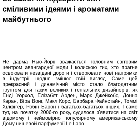
сміливими ідеями і ароматами
майбутнього
Не дарма Нью-Йорк вважається головним світовим
центром авангардної моди і колискою тих, хто прагне
освоювати незвідані дороги і створювати нові напрямки
в індустрії, щодня змінює свій вигляд. Саме цей
прекрасний і динамічний місто стало благодатним
грунтом для таких великих і геніальних дизайнерів, як
Енді Уорхол, Елізабет Арден, Марк Джейкобс, Донна
Каран, Віра Вонг, Макл Корс, Барбара Файнстайн, Томмі
Хілфігер, Робін Барон і багатьох-багатьох інших. І саме
тут, на початку 2006-го року, судилося з'явитися на світ
відомому і неймовірно популярному американському
Дому нишевой парфумерії Le Labo.