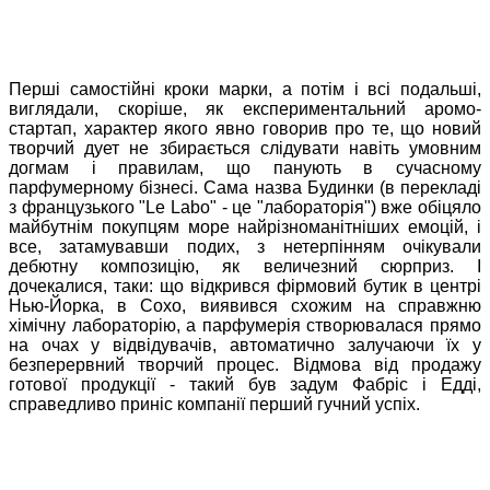
Перші самостійні кроки марки, а потім і всі подальші,
виглядали, скоріше, як експериментальний аромо-
стартап, характер якого явно говорив про те, що новий
творчий дует не збирається слідувати навіть умовним
догмам і правилам, що панують в сучасному
парфумерному бізнесі. Сама назва Будинки (в перекладі
з французького "Le Labo" - це "лабораторія") вже обіцяло
майбутнім покупцям море найрізноманітніших емоцій, і
все, затамувавши подих, з нетерпінням очікували
дебютну композицію, як величезний сюрприз. І
дочекалися, таки: що відкрився фірмовий бутик в центрі
Нью-Йорка, в Сохо, виявився схожим на справжню
хімічну лабораторію, а парфумерія створювалася прямо
на очах у відвідувачів, автоматично залучаючи їх у
безперервний творчий процес. Відмова від продажу
готової продукції - такий був задум Фабріс і Едді,
справедливо приніс компанії перший гучний успіх.