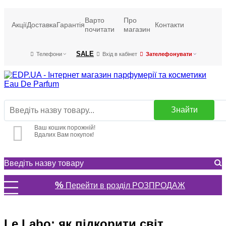
Варто
Про
Акції
Доставка
Гарантія
Контакти
почитати
магазин
SALE
Телефони
Вхід в кабінет
Зателефонувати
Знайти
Ваш кошик порожній!
Вдалих Вам покупок!
%
Перейти в розділ РОЗПРОДАЖ
Le Labo: як підкорити світ