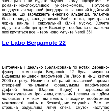
зненацька і ви будете змушені йому підкоритися! У
романтично-спокусливою унісекс-комозіціі віртуозно
поєднуються чарівний флердоранж, запашний індійський
жасмин, що заряджають енергією альдегіди, галантна
біла троянда, солодко-димні Боби тонка, пристрасна
чорна ваніль і сексуальний білий мускус. Хочете
відчувати себе центром Всесвіту і особистістю, навколо
якої крутиться все, - терміново купуйте Neroli 36!
Le Labo Bergamote 22
Витончена і ідеально збалансована по нотах, деревно-
фужерні композиція Bergamote 22 була випущена
Будинком нишевой парфумерії Ле Лабо в кінці квітня
2006-го року. Незвично обіграний класичний аромат
створений геніальним французьким парфумером
Дафной Бюже (Daphne Bugey) і адресований
інтелектуальним, іронічним, стильним і легким на підйом
чоловікам і жінкам, які вміють знаходити необмежені
можливості навіть в безвихідних ситуаціях. Вам не
страшна задушлива літня спека, смуток наступає