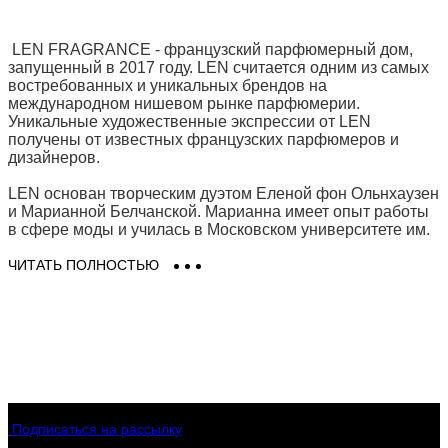
LEN FRAGRANCE - французский парфюмерный дом,
запущенный в 2017 году. LEN считается одним из самых
востребованных и уникальных брендов на
международном нишевом рынке парфюмерии.
Уникальные художественные экспрессии от LEN
получены от известных французских парфюмеров и
дизайнеров.
LEN основан творческим дуэтом Еленой фон Ольнхаузен
и Марианной Белчанской. Марианна имеет опыт работы
в сфере моды и училась в Московском университете им.
Ломоносова, где, благодаря своим русским корням, жила
и работала, прежде чем переехать в Париж, где она
ЧИТАТЬ ПОЛНОСТЬЮ
встретила Елену, режиссера-издателя и кинорежиссера.
Вместе они осуществили свою мечту о художественной
работе с ароматом.
Очень рано Елена фон Ольнхаузен, графиня
Артюховская, была вдохновлена на то, чтобы
погрузиться в мир прекрасных ароматов своей семейной
истории. Ее увлечение подпитывалось парфюмерными
рецептами ароматов от парфюмера Francois de la Lenes,
Подписаться на рассылку
а затем передавалось через семью, несмотря на