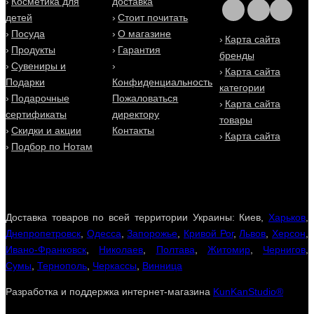
Косметика для
доставка
для Вас будет быстрой, выгодной и удобной!
детей
Стоит почитать
Посуда
О магазине
Карта сайта
Продукты
Гарантия
бренды
Сувениры и
Карта сайта
Подарки
Конфиденциальность
категории
Подарочные
Пожаловаться
Карта сайта
сертификаты
директору
товары
Скидки и акции
Контакты
Карта сайта
Подбор по Нотам
Доставка товаров по всей территории Украины: Киев,
Харьков
,
Днепропетровск
,
Одесса
,
Запорожье
,
Кривой Рог
,
Львов
,
Херсон
,
Ивано-Франковск
,
Николаев
,
Полтава
,
Житомир
,
Чернигов
,
Сумы
,
Тернополь
,
Черкассы
,
Винница
Разработка и поддержка интернет-магазина
KunKanStudio®