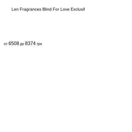
Len Fragrances Blind For Love Exclusif
6508
8374
от
до
грн