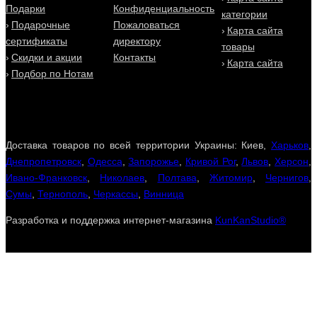
Подарки
Конфиденциальность
категории
Подарочные
Пожаловаться
Карта сайта
сертификаты
директору
товары
Скидки и акции
Контакты
Карта сайта
Подбор по Нотам
Доставка товаров по всей территории Украины: Киев,
Харьков
,
Днепропетровск
,
Одесса
,
Запорожье
,
Кривой Рог
,
Львов
,
Херсон
,
Ивано-Франковск
,
Николаев
,
Полтава
,
Житомир
,
Чернигов
,
Сумы
,
Тернополь
,
Черкассы
,
Винница
Разработка и поддержка интернет-магазина
KunKanStudio®