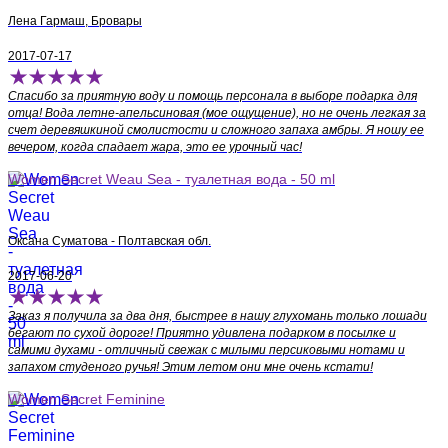
Лена Гармаш, Бровары
2017-07-17
Спасибо за приятную воду и помощь персонала в выборе подарка для
отца! Вода летне-апельсиновая (мое ощущение), но не очень легкая за
счет деревяшкиной смолистости и сложного запаха амбры. Я ношу ее
вечером, когда спадает жара, это ее урочный час!
Women Secret Weau Sea - туалетная вода - 50 ml
Оксана Суматова - Полтавская обл.
2017-06-20
Заказ я получила за два дня, быстрее в нашу глухомань только лошади
бегают по сухой дороге! Приятно удивлена подарком в посылке и
самими духами - отличный свежак с милыми персиковыми нотами и
запахом студеного ручья! Этим летом они мне очень кстати!
Women Secret Feminine