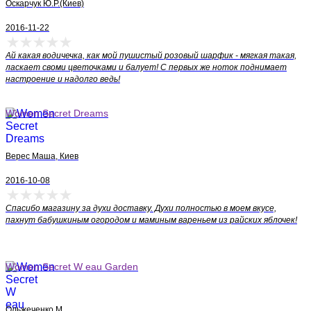
Оскарчук Ю.Р.(Киев)
2016-11-22
Ай какая водичечка, как мой пушистый розовый шарфик - мягкая такая,
ласкает своми цветочками и балует! С первых же ноток поднимает
настроение и надолго ведь!
Women Secret Dreams
Верес Маша, Киев
2016-10-08
Спасибо магазину за духи доставку. Духи полностью в моем вкусе,
пахнут бабушкиным огородом и маминым вареньем из райских яблочек!
Women Secret W eau Garden
Ольжеченко М.