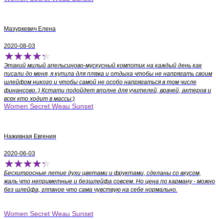
Мазуркевич Елена
2020-08-03
Этакий милый апельсиново-мускусный компотик на каждый день как
писали до меня, я купила для пляжа и отдыха чтобы не напрягать своим
шлейфом никого и чтобы самой не особо напрягаться в том числе
финансово.:) Кстати подойдет вполне для учителей, врачей, актеров и
всех кто ходит в массы:)
Women Secret Weau Sunset
Наживная Евгения
2020-06-03
Бесхитросные летие духи цветами и фруктами, сделаны со вкусом,
жаль что неприметные и безшлейфа совсем. Но цена по карману - можно
без шлейфа, глпвное что сама чувствую на себе нормально.
Women Secret Weau Sunset