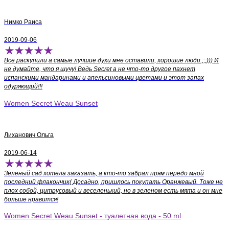
Нимко Раиса
2019-09-06
Все раскупили а самые лучшие духи мне оставили, хорошие люди.;;;))) И
не думайте, что я шучу! Ведь Secret а не что-то другое пахнет
испанскими мандаринами и апельсиновыми цветами и этот запах
одуряющий!!!
Women Secret Weau Sunset
Лиханович Ольга
2019-06-14
Зеленый сад хотела заказать, а кто-то забрал прям передо мной
последний флакончик( Досадно, пришлось покупать Оранжевый. Тоже не
плох собой, цитрусовый и веселенький, но в зеленом есть мята и он мне
больше нравится!
Women Secret Weau Sunset - туалетная вода - 50 ml