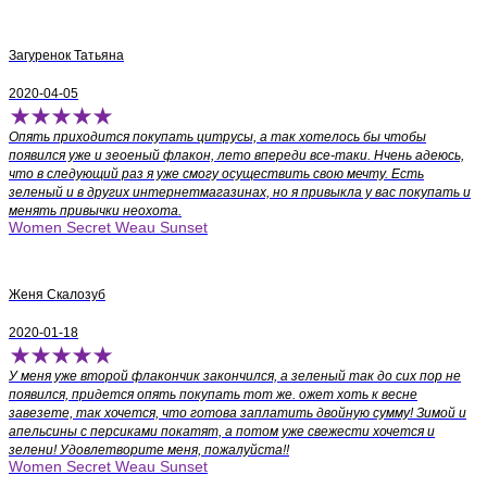
Загуренок Татьяна
2020-04-05
Опять приходится покупать цитрусы, а так хотелось бы чтобы
появился уже и зеоеный флакон, лето впереди все-таки. Нчень адеюсь,
что в следующий раз я уже смогу осуществить свою мечту. Есть
зеленый и в других интернетмагазинах, но я привыкла у вас покупать и
менять привычки неохота.
Women Secret Weau Sunset
Женя Скалозуб
2020-01-18
У меня уже второй флакончик закончился, а зеленый так до сих пор не
появился, придется опять покупать тот же. ожет хоть к весне
завезете, так хочется, что готова заплатить двойную сумму! Зимой и
апельсины с персиками покатят, а потом уже свежести хочется и
зелени! Удовлетворите меня, пожалуйста!!
Women Secret Weau Sunset