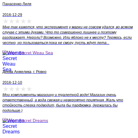
Панасенко Лиля
2016-12-29
Мне так кажется, что эксперимент у марки не совсем удался, во всяком
случае с этими духами. Что то совершенно лишнее и поэтому
раздражает. Нероли? Возможно. Или яблоко не к месту? Теряюсь, если
честно, но пользоваться пока не смогу, пусть ждут лета...
Women Secret Weau Sea
Деева Анжелика, г. Ровно
2016-12-10
Мои комплименты магазину и туалетной воде! Магазин очень
ответственный, а вода свежая и невероятно приятная. Жаль что
стойкость слегка подводит, была бы парфюмка, держалась бы
подольше.)
Women Secret Dreams