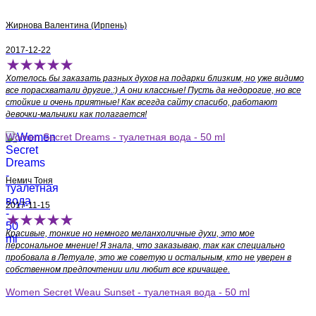
Жирнова Валентина (Ирпень)
2017-12-22
Хотелось бы заказать разных духов на подарки близким, но уже видимо
все порасхватали другие.:) А они классные! Пусть да недорогие, но все
стойкие и очень приятные! Как всегда сайту спасибо, работают
девочки-мальчики как полагается!
Women Secret Dreams - туалетная вода - 50 ml
Немич Тоня
2017-11-15
Красивые, тонкие но немного меланхоличные духи, это мое
персональное мнение! Я знала, что заказываю, так как специально
пробовала в Летуале, это же советую и остальным, кто не уверен в
собственном предпочтении или любит все кричащее.
Women Secret Weau Sunset - туалетная вода - 50 ml