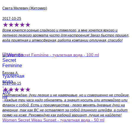
Света Милевич (Житомир)
2017-10-25
Всем хочется осенью сладкого и тяжелого, а мне хочется яркого и
летнего легкого аромата чисто для настроения! Заказ быстро пришел,
вода приятная и атмосферная, работа компании отличная, спасибо!
Women Secret Feminine - туалетная вода - 100 ml
Бязова А.
2017-08-15
Подтверждаю, духи легкие и не навязчивые, но и совершенно не стойкие,
- каждые три часа надо обновлять, а значит носить или атомайзер или
флакон с собой. Есть и преимущества - легко менять дневные духи на
вечерние, так как ВС не оставляет за собой длинного шлейфа, а сидит
прямо на коже. Рекомендую как рабочий вариант, лучше не найдете!
Women Secret Weau Sunset - туалетная вода - 50 ml