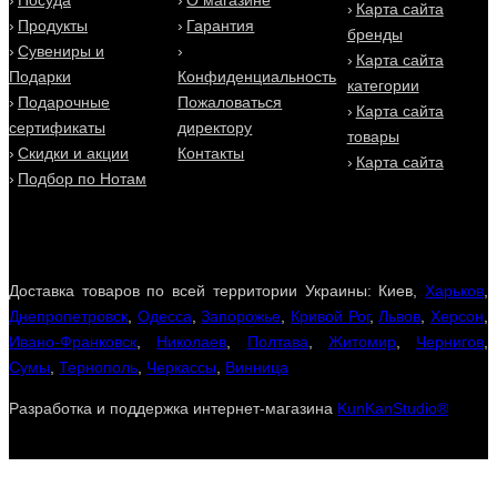
Посуда
О магазине
Карта сайта
Продукты
Гарантия
бренды
Сувениры и
Карта сайта
Подарки
Конфиденциальность
категории
Подарочные
Пожаловаться
Карта сайта
сертификаты
директору
товары
Скидки и акции
Контакты
Карта сайта
Подбор по Нотам
Доставка товаров по всей территории Украины: Киев,
Харьков
,
Днепропетровск
,
Одесса
,
Запорожье
,
Кривой Рог
,
Львов
,
Херсон
,
Ивано-Франковск
,
Николаев
,
Полтава
,
Житомир
,
Чернигов
,
Сумы
,
Тернополь
,
Черкассы
,
Винница
Разработка и поддержка интернет-магазина
KunKanStudio®