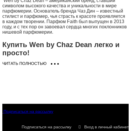
Wen by Chaz Dean – американский бренд, ставший
символом высокого качества и уникальности в мире
парфюмерии. Основатель бренда Чаз Дин – известный
стилист и парфюмер, чья страсть к красоте проявляется
в каждом творении. Парфюм Faith был выпущен в 2013
году, и с тех пор он завоевал сердца многих поклонников
нишевой парфюмерии.
Купить Wen by Chaz Dean легко и
просто!
ЧИТАТЬ ПОЛНОСТЬЮ
Купить парфюмерию Wen by Chaz Dean (Вен бай Чаз
Дин) Вы можете в нашем интернет магазине в Киеве,
Одессе и по всей Украине. В наличии есть все
представленные ароматы Wen by Chaz Dean -
Faith
,
Hope
. Только оригинальная парфюмерия и косметика
Wen by Chaz Dean на Eau De Parfum (О Де Парфюм).
Заказать духи Вен бай Чаз Дин (Wen by Chaz Dean) в
Киеве легко и просто в 2 клика - доставка для Вас будет
быстрой, выгодной и удобной!
Подписаться на рассылку
Подписаться на рассылку
Вход в личный кабинет