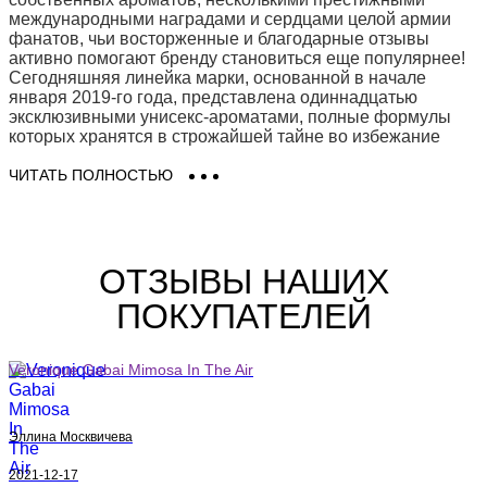
международными наградами и сердцами целой армии
фанатов, чьи восторженные и благодарные отзывы
активно помогают бренду становиться еще популярнее!
Сегодняшняя линейка марки, основанной в начале
января 2019-го года, представлена одиннадцатью
эксклюзивными унисекс-ароматами, полные формулы
которых хранятся в строжайшей тайне во избежание
парфюмерного плагиата, такого распространенного в
настоящее время. Именно поэтому все, кто решил купить
ЧИТАТЬ ПОЛНОСТЬЮ
духи Veronique Gabai, могут нисколько не беспокоиться
про то, что дивный шлейф их парфюма будет встречаться
на каждом шагу.
ОТЗЫВЫ НАШИХ
Непостижимо красивые и потрясающе гармоничные,
брендовые парфюмерные композиции - Cap d'Antibes,
ПОКУПАТЕЛЕЙ
Jasmin De Minuit, Lumiеre d’Iris, Mimosa In The Air, Sexy
Garrigue, Souvenirs De Tunisie, Vert Dеsir, Sur La Plage и
многие другие - воплощают собой захватывающее,
Veronique Gabai Mimosa In The Air
романтическое путешествие на Лазурное побережье
Франции (Cote d’Azur), знаменитое на весь мир своей
неповторимой, живописной природой, золотыми
пляжами, идеальными климатическими условиями,
Эллина Москвичева
фешенебельными виллами и отелями, сверкающими
огнями многочисленными казино и излюбленными
2021-12-17