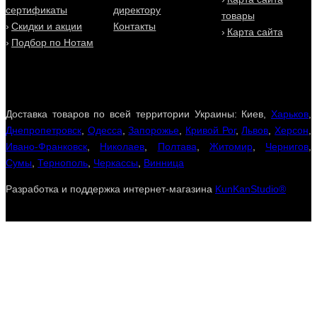
сертификаты
директору
товары
Скидки и акции
Контакты
Карта сайта
Подбор по Нотам
Доставка товаров по всей территории Украины: Киев,
Харьков
,
Днепропетровск
,
Одесса
,
Запорожье
,
Кривой Рог
,
Львов
,
Херсон
,
Ивано-Франковск
,
Николаев
,
Полтава
,
Житомир
,
Чернигов
,
Сумы
,
Тернополь
,
Черкассы
,
Винница
Разработка и поддержка интернет-магазина
KunKanStudio®