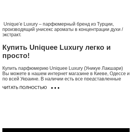
Unique'e Luxury – парфюмерный бренд из Турции,
производящий унисекс ароматы в концентрации духи /
экстракт.
Купить Uniquee Luxury легко и
просто!
Купить парфюмерию Uniquee Luxury (Уникуе Лакшари)
Вы можете в нашем интернет магазине в Киеве, Одессе и
по всей Украине. В наличии есть все представленные
ароматы Uniquee Luxury -
Kutay
,
Crush On Me
,
Beverly
ЧИТАТЬ ПОЛНОСТЬЮ
Hills Exclusive
,
Mangonifiscent
. Только оригинальная
парфюмерия и косметика Uniquee Luxury на Eau De
Parfum (О Де Парфюм). Заказать духи Уникуе Лакшари
(Uniquee Luxury) в Киеве легко и просто в 2 клика -
доставка для Вас будет быстрой, выгодной и удобной!