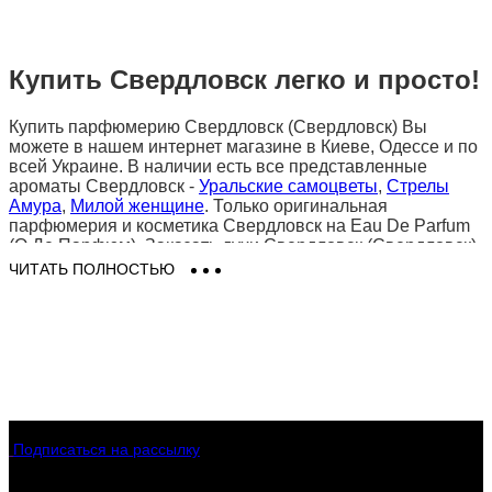
Купить Свердловск легко и просто!
Купить парфюмерию Свердловск (Свердловск) Вы
можете в нашем интернет магазине в Киеве, Одессе и по
всей Украине. В наличии есть все представленные
ароматы Свердловск -
Уральские самоцветы
,
Стрелы
Амура
,
Милой женщине
. Только оригинальная
парфюмерия и косметика Свердловск на Eau De Parfum
(О Де Парфюм). Заказать духи Свердловск (Свердловск)
в Киеве легко и просто в 2 клика - доставка для Вас будет
ЧИТАТЬ ПОЛНОСТЬЮ
быстрой, выгодной и удобной!
Подписаться на рассылку