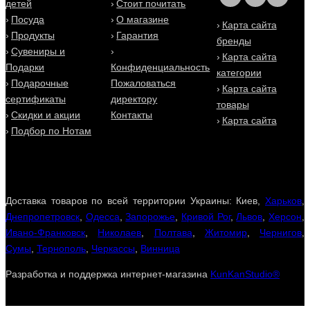
детей
Стоит почитать
Посуда
О магазине
Карта сайта
Продукты
Гарантия
бренды
Сувениры и
Карта сайта
Подарки
Конфиденциальность
категории
Подарочные
Пожаловаться
Карта сайта
сертификаты
директору
товары
Скидки и акции
Контакты
Карта сайта
Подбор по Нотам
Доставка товаров по всей территории Украины: Киев,
Харьков
,
Днепропетровск
,
Одесса
,
Запорожье
,
Кривой Рог
,
Львов
,
Херсон
,
Ивано-Франковск
,
Николаев
,
Полтава
,
Житомир
,
Чернигов
,
Сумы
,
Тернополь
,
Черкассы
,
Винница
Разработка и поддержка интернет-магазина
KunKanStudio®