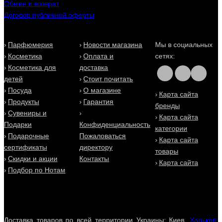
Обмен и возврат
Договор публичной оферты
Парфюмерия
Новости магазина
Мы в социальных
Косметика
Оплата и
сетях:
Косметика для
доставка
детей
Стоит почитать
Посуда
О магазине
Карта сайта
Продукты
Гарантия
бренды
Сувениры и
Карта сайта
Подарки
Конфиденциальность
категории
Подарочные
Пожаловаться
Карта сайта
сертификаты
директору
товары
Скидки и акции
Контакты
Карта сайта
Подбор по Нотам
Доставка товаров по всей территории Украины: Киев,
Харьков
,