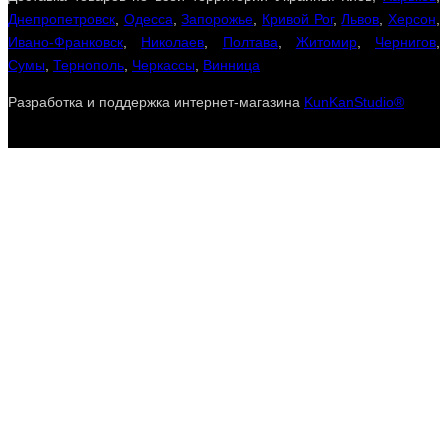
Днепропетровск
,
Одесса
,
Запорожье
,
Кривой Рог
,
Львов
,
Херсон
,
Ивано-Франковск
,
Николаев
,
Полтава
,
Житомир
,
Чернигов
,
Сумы
,
Тернополь
,
Черкассы
,
Винница
Разработка и поддержка интернет-магазина
KunKanStudio®