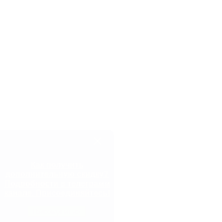
Как получить
дополнительную скидку?
Подробности в телеграмм
канале. Присоединяйтесь!
Присоединиться