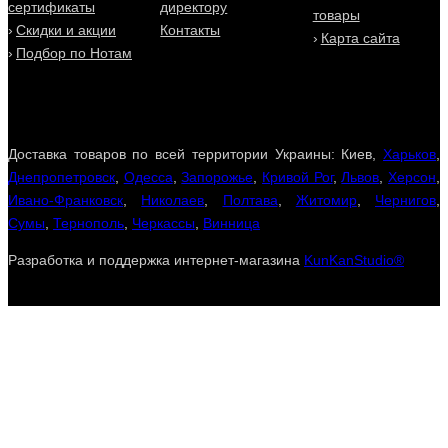
сертификаты
директору
товары
Скидки и акции
Контакты
Карта сайта
Подбор по Нотам
Доставка товаров по всей территории Украины: Киев,
Харьков
,
Днепропетровск
,
Одесса
,
Запорожье
,
Кривой Рог
,
Львов
,
Херсон
,
Ивано-Франковск
,
Николаев
,
Полтава
,
Житомир
,
Чернигов
,
Сумы
,
Тернополь
,
Черкассы
,
Винница
Разработка и поддержка интернет-магазина
KunKanStudio®