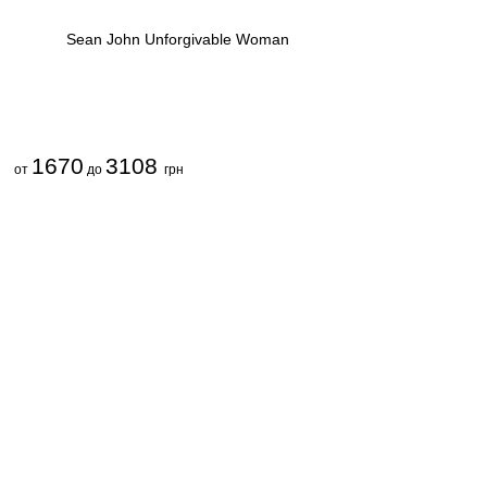
Sean John Unforgivable Woman
1670
3108
от
до
грн