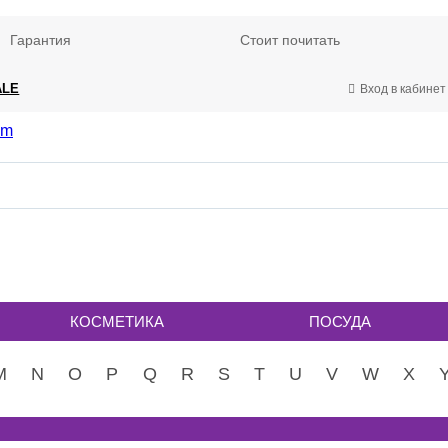
Гарантия
Стоит почитать
ALE
Вход в кабинет
КОСМЕТИКА
ПОСУДА
M
N
O
P
Q
R
S
T
U
V
W
X