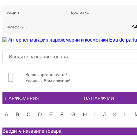
Акции
Доставка
S
Телефоны
Ваша корзина пуста!
Удачных Вам покупок!
ПАРФЮМЕРИЯ
UA ПАРФУМИ
A
B
C
D
E
F
G
H
I
J
K
L