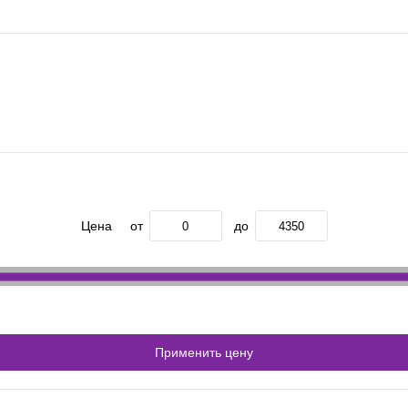
Цена
от
до
Применить цену