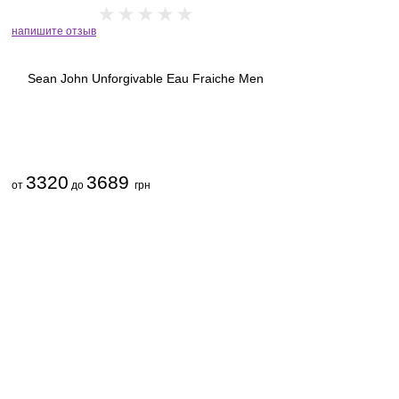
напишите отзыв
Sean John Unforgivable Eau Fraiche Men
3320
3689
от
до
грн