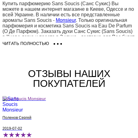
Купить парфюмерию Sans Soucis (Санс Сукис) Вы
можете в нашем интернет магазине в Киеве, Одессе и по
всей Украине. В наличии есть все представленные
ароматы Sans Soucis -
Monsieur
. Только оригинальная
парфюмерия и косметика Sans Soucis на Eau De Parfum
(О Де Парфюм). Заказать духи Санс Сукис (Sans Soucis)
в Киеве легко и просто в 2 клика - доставка для Вас будет
быстрой, выгодной и удобной!
ЧИТАТЬ ПОЛНОСТЬЮ
ОТЗЫВЫ НАШИХ
ПОКУПАТЕЛЕЙ
Sans Soucis Monsieur
Поленов Сергей
2019-07-02