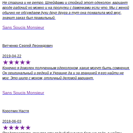
Не старина и не ретро. Шлейфами и стойкий этот одеколон, вариант
вроде рабочий но можно и на прогулки с дамочками если что. Мы с женой
обычно не обсуждаем духи друг друга а тут она похвалила мой вкус,
значит заказ был правильный.
Sans Soucis Monsieur
Витченко Сергей Леонидович
2019-04-22
Конечно я доволен полученным одеколоном, какие могут быть сомнения.
Он оригинальный и редкий в Украине да и за границей я его найти не
мог. Это шипр с мохом, отличный деловой вариант.
Sans Soucis Monsieur
Коротких Настя
2018-06-03