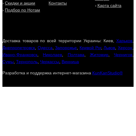
Скидки и акции
Контакты
Карта сайта
Подбор по Нотам
Доставка товаров по всей территории Украины: Киев,
Харьков
,
Днепропетровск
,
Одесса
,
Запорожье
,
Кривой Рог
,
Львов
,
Херсон
,
Ивано-Франковск
,
Николаев
,
Полтава
,
Житомир
,
Чернигов
,
Сумы
,
Тернополь
,
Черкассы
,
Винница
Разработка и поддержка интернет-магазина
KunKanStudio®