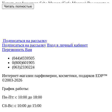
Купить парфюмерию Sabe Masson (Сабе Массон) Вы можете в
Читать полностью
нашем интернет магазине в Киеве, Одессе и по всей Украине.
В наличии есть все представленные ароматы Sabe Masson -
Ne
Des Roses
,
Eu Vent de Vous
,
Parisian Rhapsody Eau Sans
. Только
оригинальная парфюмерия и косметика Sabe Masson на Eau
De Parfum (О Де Парфюм). Заказать духи Сабе Массон (Sabe
Masson) в Киеве легко и просто в 2 клика - доставка для Вас
будет быстрой, выгодной и удобной!
Подписаться на рассылку
Подписаться на рассылку
Вход в личный кабинет
Перезвонить Вам
(044)4559505
0(800)601905
(063)2330224
Интернет-магазин парфюмерии, косметики, подарков EDP™
©2003-2026
График работы:
Пн-Пт: с 10:00 до 18:00
Сб-Вс: с 10:00 до 15:00