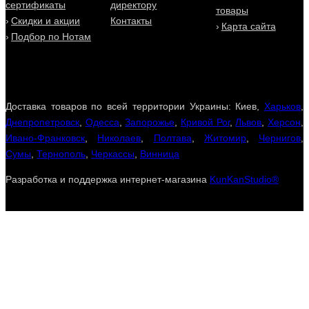
сертификаты
директору
товары
Скидки и акции
Контакты
Карта сайта
Подбор по Нотам
Доставка товаров по всей территории Украины: Киев,
Харьков
,
Днепропетровск
,
Одесса
,
Запорожье
,
Кривой Рог
,
Львов
,
Херсон
,
Ивано-Франковск
,
Николаев
,
Полтава
,
Житомир
,
Чернигов
,
Сумы
,
Тернополь
,
Черкассы
,
Винница
Разработка и поддержка интернет-магазина
KunKanStudio®