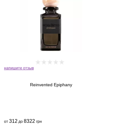
напишите отзыв
Reinvented Epiphany
312
8322
от
до
грн