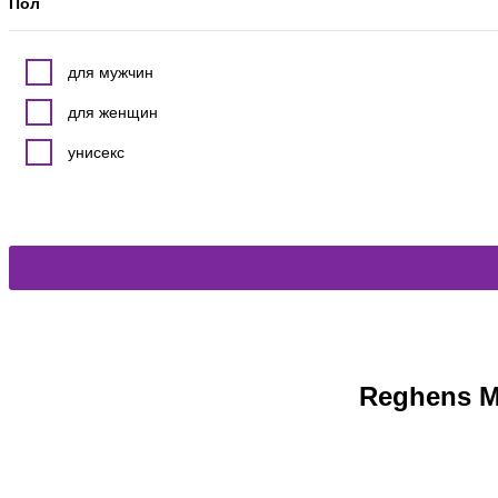
Пол
для мужчин
для женщин
унисекс
Reghens M