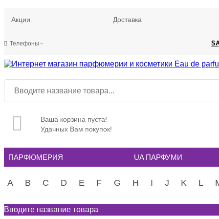
Акции
Доставка
S
Телефоны
Ваша корзина пуста!
Удачных Вам покупок!
ПАРФЮМЕРИЯ
UA ПАРФУМИ
A
B
C
D
E
F
G
H
I
J
K
L