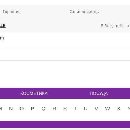
Гарантия
Стоит почитать
ALE
Вход в кабинет
КОСМЕТИКА
ПОСУДА
M
N
O
P
Q
R
S
T
U
V
W
X