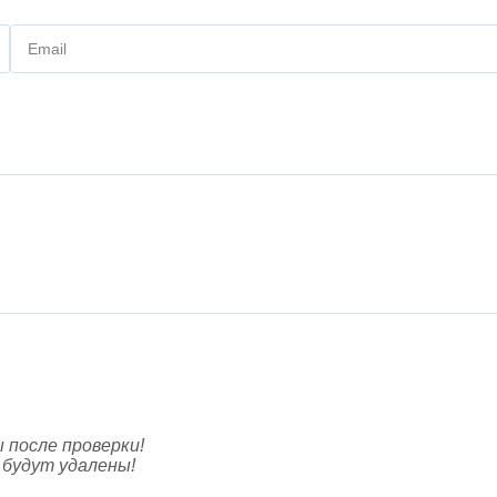
Email
27)
Сообщите когда появится
46.1000)
05)
Сообщите когда появится
.700)
 после проверки!
 будут удалены!