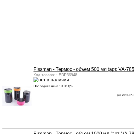
Fissman - Термос - объем 500 мл (арт. VA-78
Код товара: : EDP36948
318 грн
Последняя цена :
(на 2015-07-
Fissman - Термос - объем 1000 мл (арт. VA-7