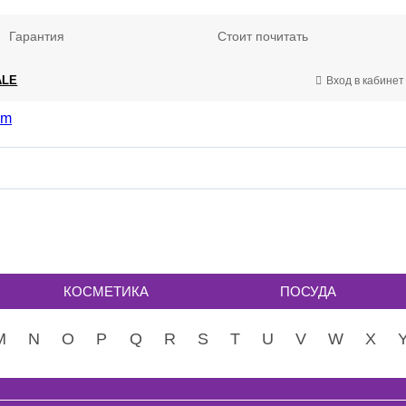
Гарантия
Стоит почитать
ALE
Вход в кабинет
КОСМЕТИКА
ПОСУДА
M
N
O
P
Q
R
S
T
U
V
W
X