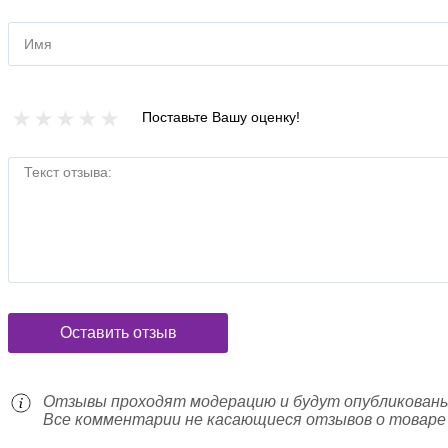
454 грн
Последняя цена :
Имя
(на 2015-10-
Поставьте Вашу оценку!
Текст отзыва:
Fissman - Термос объем 1000 мл (арт. VB-78
Код товара: : EDP49515
381 грн
Последняя цена :
(на 2015-03-
Оставить отзыв
Fissman - Термос объем 700 мл (арт. VB-7847
Отзывы проходят модерацию и будут опубликованы
Код товара: : EDP49516
Все комментарии не касающиеся отзывов о товаре
479 грн
Последняя цена :