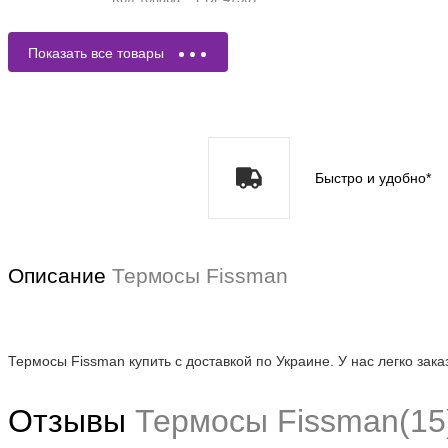
161 грн
Последняя цена :
Показать все товары
(на 2014-12-
Быстро и удобно*
Fissman - Термос объем 750 мл (арт. VB-7842
Код товара: : EDP49513
567 грн
Последняя цена :
Описание
Термосы Fissman
(на 2016-12-
Термосы Fissman купить с доставкой по Украине. У нас легко зак
Fissman - Термос объем 1000 мл (арт. VB-78
Отзывы
Термосы Fissman(15
Код товара: : EDP49514