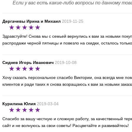
Если у вас есть какие-либо вопросы по данному тов
(на 2016-02-
Дергачевы Ирина и Михаил
2019-11-25
Здравстуйте! Снова мы с семьей вернулись к вам за новыми покуп
распродажи черной пятницы и повезло на скидки, осталось только
Fissman - Термос объем 900 мл (арт. VB-7848
Код товара: : EDP49517
Сиднев Игорь Иванович
2019-10-08
610 грн
Последняя цена :
(на 2016-11-2
Хочу сказать персональное спасибо Виктории, она всегда мне по
клиентов и ради таких я снова возращаюсь к вам за новыми заказ
Курилина Юлия
2019-03-04
Fissman - Термос - 1 л - ментоловый (VA-792
Код товара: : EDP60313
Спасибо за вашу честную и сложную работу, за качественный термо
сайт и не волнуюсь за свои советы! Расцветайте и развивайтесь!
320 грн
Последняя цена :