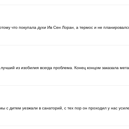
14)
ому что покупала духи Ив Сен Лоран, а термос и не планировался к
Сообщите когда появится
.1000)
12)
 лучший из изобилия всегда проблема. Конец концом заказала мета
Сообщите когда появится
25.450)
а мы с дитем уезжали в санаторий, с тех пор он проходил у нас у
07)