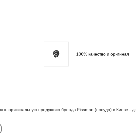
20)
Сообщите когда появится
100% качество и оригинал
.750)
27)
азать оригинальную продукцию бренда Fissman (посуда) в Киеве - д
Сообщите когда появится
43.1000)
)