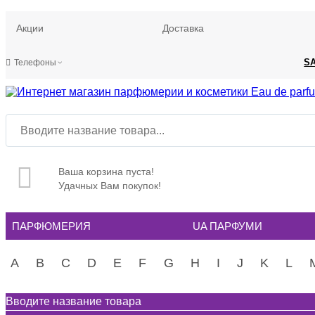
Акции
Доставка
S
Телефоны
Ваша корзина пуста!
Удачных Вам покупок!
ПАРФЮМЕРИЯ
UA ПАРФУМИ
A
B
C
D
E
F
G
H
I
J
K
L