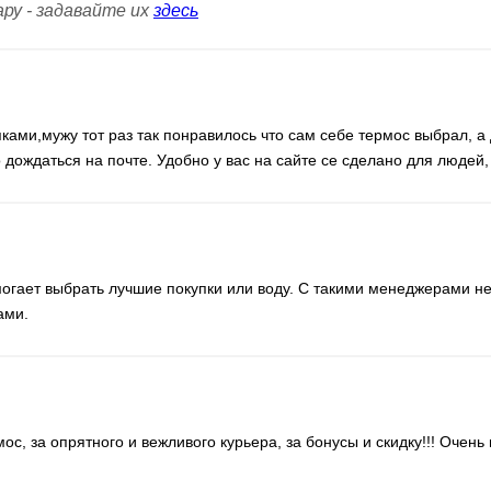
ару - задавайте их
здесь
17)
Сообщите когда появится
ками,мужу тот раз так понравилось что сам себе термос выбрал, а
 дождаться на почте. Удобно у вас на сайте се сделано для людей,
.900)
5)
могает выбрать лучшие покупки или воду. С такими менеджерами не
ами.
Сообщите когда появится
3.1000)
с, за опрятного и вежливого курьера, за бонусы и скидку!!! Очень 