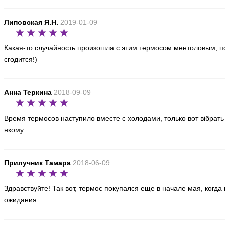
(на 2019-12-
Липовская Я.Н.
2019-01-09
Какая-то случайность произошла с этим термосом ментоловым, пот
сгодится!)
Fissman - Термос - 1 л фиолетовый (VA-7924
Код товара: : EDP60314
Анна Теркина
2018-09-09
303 грн
Последняя цена :
(на 2016-01-
Время термосов наступило вместе с холодами, только вот вібрать
нкому.
Прилучник Тамара
2018-06-09
Fissman - Термос - 0.45 л ментоловый (VA-79
Код товара: : EDP60315
Здравствуйте! Так вот, термос покупался еще в начале мая, когд
ожидания.
214 грн
Последняя цена :
(на 2020-04-