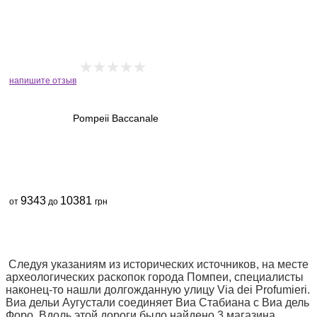
напишите отзыв
Pompeii Baccanale
9343
10381
от
до
грн
Следуя указаниям из исторических источников, на месте
археологических раскопок города Помпеи, специалисты
наконец-то нашли долгожданную улицу Via dei Profumieri.
Виа дельи Аугустали соединяет Виа Стабиана с Виа дель
Форо. Вдоль этой дороги было найдено 3 магазина,