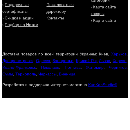
категории
Подарочные
Пожаловаться
Карта сайта
сертификаты
директору
товары
Скидки и акции
Контакты
Карта сайта
Подбор по Нотам
Доставка товаров по всей территории Украины: Киев,
Харьков
,
Днепропетровск
,
Одесса
,
Запорожье
,
Кривой Рог
,
Львов
,
Херсон
,
Ивано-Франковск
,
Николаев
,
Полтава
,
Житомир
,
Чернигов
,
Сумы
,
Тернополь
,
Черкассы
,
Винница
Разработка и поддержка интернет-магазина
KunKanStudio®