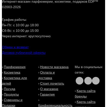
Интернет-магазин парфюмерии, косметики, подарков EDP™
Заказать духи Помпеи (Pompeii) в Киеве легко и просто в
©2003-2026
2 клика - доставка для Вас будет быстрой, выгодной и
удобной!
График работы:
Пн-Пт: с 10:00 до 18:00
Сб-Вс: с 10:00 до 15:00
Через интернет: круглосуточно
Обмен и возврат
Договор публичной оферты
Парфюмерия
Новости магазина
Мы в социальных
Косметика
Оплата и
сетях:
Косметика для
доставка
детей
Стоит почитать
Посуда
О магазине
Карта сайта
Продукты
Гарантия
бренды
Сувениры и
Карта сайта
Подарки
Конфиденциальность