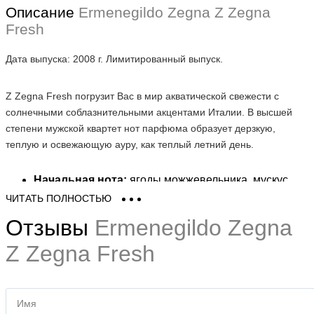
Описание
Ermenegildo Zegna Z Zegna
Fresh
Дата выпуска: 2008 г. Лимитированный выпуск.
Z Zegna Fresh погрузит Вас в мир акватической свежести с
солнечными соблазнительными акцентами Италии. В высшей
степени мужской квартет нот парфюма образует дерзкую,
теплую и освежающую ауру, как теплый летний день.
Начальная нота:
ягоды можжевельника, мускус.
Нота сердца:
грейпфрут.
ЧИТАТЬ ПОЛНОСТЬЮ
Конечная нота:
древесина, кардамон.
Отзывы
Ermenegildo Zegna
Мужской парфюм Z Zegna Fresh является продолжением линии
Ermenegildo Zegna Z Zegna
Z Zegna Fresh
.
Купить Ermenegildo Zegna Z Zegna Fresh (Эрменегилдо Зегна
Зэт Зегна Фреш) Вы можете в нашем интернет магазине в Киеве,
Имя