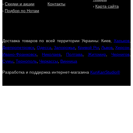
Скидки и акции
Контакты
Карта сайта
Подбор по Нотам
Доставка товаров по всей территории Украины: Киев,
Харьков
,
Днепропетровск
,
Одесса
,
Запорожье
,
Кривой Рог
,
Львов
,
Херсон
,
Ивано-Франковск
,
Николаев
,
Полтава
,
Житомир
,
Чернигов
,
Сумы
,
Тернополь
,
Черкассы
,
Винница
Разработка и поддержка интернет-магазина
KunKanStudio®