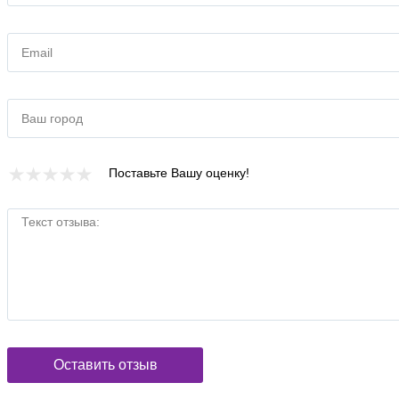
Одессе и по всей Украине. В наличии есть объемы - 50 ml, 100
ml и тестер - Tester. У нас легко заказать мужскую туалетную
воду Ermenegildo Zegna Z Zegna Fresh бренда Эрменегилдо
Email
Зегна в Киеве - доставка для Вас будет быстрой и выгодной!
Ваш город
Поставьте Вашу оценку!
Текст отзыва:
Оставить отзыв