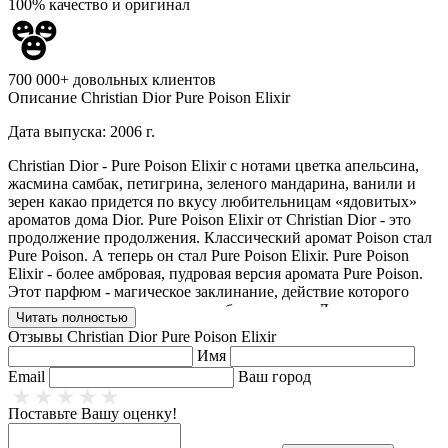
100% качество и оригинал
700 000+ довольных клиентов
Описание
Christian Dior Pure Poison Elixir
Дата выпуска: 2006 г.
Christian Dior - Pure Poison Elixir с нотами цветка апельсина,
жасмина самбак, петигрина, зеленого мандарина, ванили и
зерен какао придется по вкусу любительницам «ядовитых»
ароматов дома Dior. Pure Poison Elixir от Christian Dior - это
продолжение продолжения. Классический аромат Poison стал
Pure Poison. А теперь он стал Pure Poison Elixir. Pure Poison
Elixir - более амбровая, пудровая версия аромата Pure Poison.
Этот парфюм - магическое заклинание, действие которого
усиливают миндаль, ваниль и абсолю какао. Другие ноты
Читать полностью
аромата включают флердоранж, жасмин самбак, петигреневое
Отзывы
Christian Dior Pure Poison Elixir
масло, зеленый танжерин.
Имя
Email
Ваш город
Ароматы:
цветочные.
Начальная нота:
петигрен, зеленый мандарин.
Поставьте Вашу оценку!
Нота сердца:
флердоранж, жасмин.
Конечная нота:
сандал, амбра, миндаль, ваниль, какао.