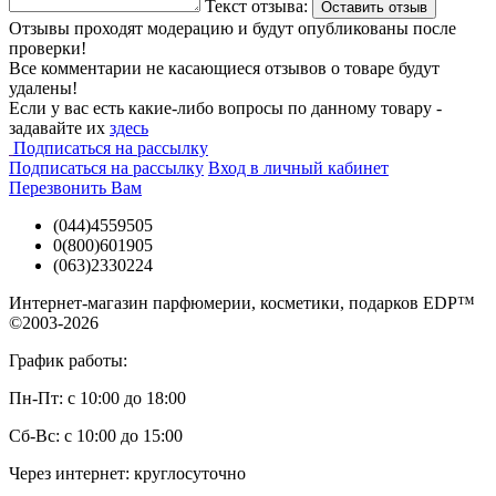
Текст отзыва:
Оставить отзыв
Линия парфюмов Pure Poison Elixir является продолжением
Отзывы проходят модерацию и будут опубликованы после
линии
Pure Poison
бренда Christian Dior.
проверки!
Все комментарии не касающиеся отзывов о товаре будут
Купить Christian Dior Pure Poison Elixir (Кристиан Диор Пур
удалены!
Пуазон Эликсир) Вы можете в нашем интернет магазине в
Если у вас есть какие-либо вопросы по данному товару -
Киеве, Одессе и по всей Украине. В наличии есть объемы - 30
задавайте их
здесь
ml, 50 ml, 100 ml, 1 ml и тестер - Tester. У нас легко заказать
Подписаться на рассылку
женскую парфюмированную воду Christian Dior Pure Poison
Подписаться на рассылку
Вход в личный кабинет
Elixir бренда Кристиан Диор в Киеве - доставка для Вас будет
Перезвонить Вам
быстрой и выгодной!
(044)4559505
0(800)601905
(063)2330224
Интернет-магазин парфюмерии, косметики, подарков EDP™
©2003-2026
График работы:
Пн-Пт: с 10:00 до 18:00
Сб-Вс: с 10:00 до 15:00
Через интернет: круглосуточно