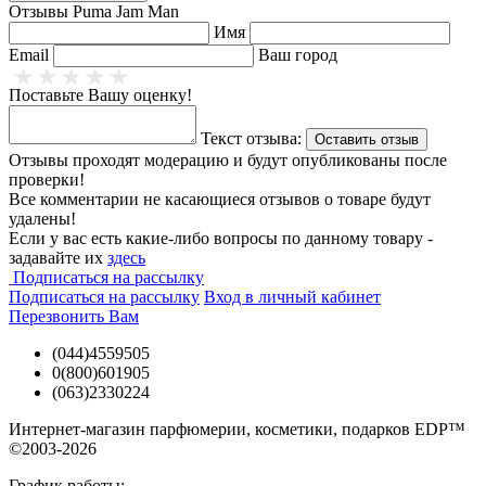
Отзывы
Puma Jam Man
Имя
Email
Ваш город
Купить Puma Jam Man (Пума Джем Мен) Вы можете в нашем
интернет магазине в Киеве, Одессе и по всей Украине. В
Поставьте Вашу оценку!
наличии есть объемы - 40 ml, 60 ml и тестер - Tester. У нас
легко заказать мужскую туалетную воду Puma Jam Man бренда
Текст отзыва:
Пума в Киеве - доставка для Вас будет быстрой и выгодной!
Оставить отзыв
Отзывы проходят модерацию и будут опубликованы после
проверки!
Все комментарии не касающиеся отзывов о товаре будут
удалены!
Если у вас есть какие-либо вопросы по данному товару -
задавайте их
здесь
Подписаться на рассылку
Подписаться на рассылку
Вход в личный кабинет
Перезвонить Вам
(044)4559505
0(800)601905
(063)2330224
Интернет-магазин парфюмерии, косметики, подарков EDP™
©2003-2026
График работы: