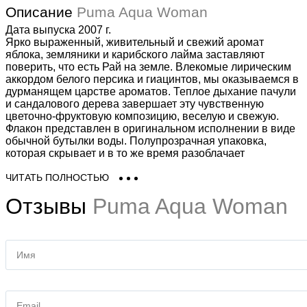
Описание
Puma Aqua Woman
Дата выпуска 2007 г.
Ярко выраженный, живительный и свежий аромат
яблока, земляники и карибского лайма заставляют
поверить, что есть Рай на земле. Влекомые лирическим
аккордом белого персика и гиацинтов, мы оказываемся в
дурманящем царстве ароматов. Теплое дыхание пачули
и сандалового дерева завершает эту чувственную
цветочно-фруктовую композицию, веселую и свежую.
Флакон представлен в оригинальном исполнении в виде
обычной бутылки воды. Полупрозрачная упаковка,
которая скрывает и в то же время разоблачает
содержимое, символизирует чудесные превращения,
которые могут происходить с водой.
ЧИТАТЬ ПОЛНОСТЬЮ
Отзывы
Puma Aqua Woman
Начальная нота: яблоко, земляника, карибский лайм.
Нота сердца: белый персик, гиацинтовая вода.
Конечная нота: пачули, сандаловое дерево.
Купить Puma Aqua Woman (Пума Аква Вумен) Вы можете в
Имя
нашем интернет магазине в Киеве, Одессе и по всей Украине. В
наличии есть объемы - 20 ml, 50 ml, 75 ml и тестер - Tester. У нас
легко заказать женскую туалетную воду Puma Aqua Woman
Email