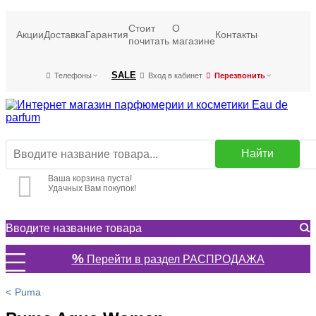
Стоит
О
Акции
Доставка
Гарантия
Контакты
почитать
магазине
SALE
Телефоны
Вход в кабинет
Перезвонить
Найти
Ваша корзина пуста!
Удачных Вам покупок!
%
Перейти в раздел РАСПРОДАЖА
Puma