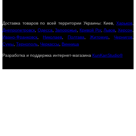
Доставка товаров по всей территории Украины: Киев,
Харьков
,
Днепропетровск
,
Одесса
,
Запорожье
,
Кривой Рог
,
Львов
,
Херсон
,
Ивано-Франковск
,
Николаев
,
Полтава
,
Житомир
,
Чернигов
,
Сумы
,
Тернополь
,
Черкассы
,
Винница
Разработка и поддержка интернет-магазина
KunKanStudio®