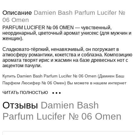
Описание
Damien Bash Parfum Lucifer №
06 Omen
PARFUM LUCIFER № 06 OMEN — чувственный,
неординарный, цветочный аромат унисекс (для мужчин и
женщин).
Сладковато-тёрпкий, ненавязчивый, он погружает в
атмосферу романтики, кокетства и соблазна. Композицию
аромата творят ирис и жасмин на базе древесных нот с
акцентом пачули.
Купить Damien Bash Parfum Lucifer № 06 Omen (Дамиен Баш
Парфюм Люсифер № 06 Омен) Вы можете в нашем интернет
магазине в Киеве, Одессе и по всей Украине. В наличии есть
ЧИТАТЬ ПОЛНОСТЬЮ
объемы - 100 ml и тестер - Tester. У нас легко заказать унісекс
Отзывы
Damien Bash
парфюмированную воду Damien Bash Parfum Lucifer № 06 Omen
бренда Дамиен Баш в Киеве - доставка для Вас будет быстрой и
Parfum Lucifer № 06 Omen
выгодной!