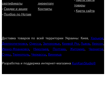
сертификаты
директору
товары
Скидки и акции
Контакты
Карта сайта
Подбор по Нотам
Доставка товаров по всей территории Украины: Киев,
Харьков
,
Днепропетровск
,
Одесса
,
Запорожье
,
Кривой Рог
,
Львов
,
Херсон
,
Ивано-Франковск
,
Николаев
,
Полтава
,
Житомир
,
Чернигов
,
Сумы
,
Тернополь
,
Черкассы
,
Винница
Разработка и поддержка интернет-магазина
KunKanStudio®