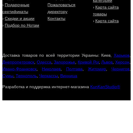
категории
Подарочные
Пожаловаться
Карта сайта
сертификаты
директору
товары
Скидки и акции
Контакты
Карта сайта
Подбор по Нотам
Доставка товаров по всей территории Украины: Киев,
Харьков
,
Днепропетровск
,
Одесса
,
Запорожье
,
Кривой Рог
,
Львов
,
Херсон
,
Ивано-Франковск
,
Николаев
,
Полтава
,
Житомир
,
Чернигов
,
Сумы
,
Тернополь
,
Черкассы
,
Винница
Разработка и поддержка интернет-магазина
KunKanStudio®