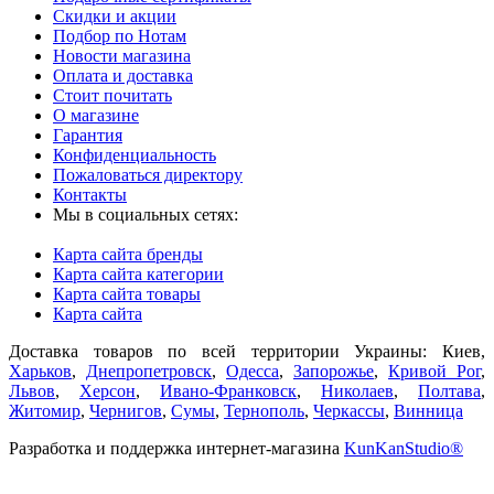
просто в 2 клика - доставка для Вас будет быстрой, выгодной
Скидки и акции
и удобной!
Подбор по Нотам
Новости магазина
Оплата и доставка
Стоит почитать
О магазине
Гарантия
Конфиденциальность
Пожаловаться директору
Контакты
Мы в социальных сетях:
Карта сайта бренды
Карта сайта категории
Карта сайта товары
Карта сайта
Доставка товаров по всей территории Украины: Киев,
Харьков
,
Днепропетровск
,
Одесса
,
Запорожье
,
Кривой Рог
,
Львов
,
Херсон
,
Ивано-Франковск
,
Николаев
,
Полтава
,
Житомир
,
Чернигов
,
Сумы
,
Тернополь
,
Черкассы
,
Винница
Разработка и поддержка интернет-магазина
KunKanStudio®