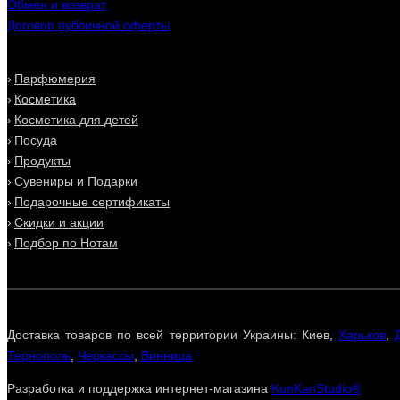
Обмен и возврат
Договор публичной оферты
Парфюмерия
Косметика
Косметика для детей
Посуда
Продукты
Сувениры и Подарки
Подарочные сертификаты
Скидки и акции
Подбор по Нотам
Доставка товаров по всей территории Украины: Киев,
Харьков
,
Тернополь
,
Черкассы
,
Винница
Разработка и поддержка интернет-магазина
KunKanStudio®