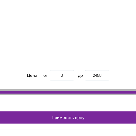
Цена
от
до
Применить цену