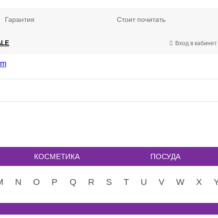
Гарантия
Стоит почитать
ALE
Вход в кабинет
КОСМЕТИКА
ПОСУДА
M
N
O
P
Q
R
S
T
U
V
W
X