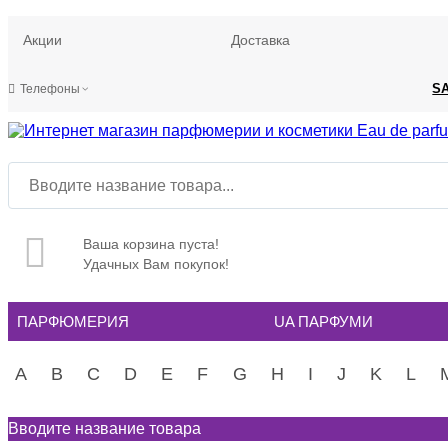
Акции
Доставка
S
Телефоны
Ваша корзина пуста!
Удачных Вам покупок!
ПАРФЮМЕРИЯ
UA ПАРФУМИ
A
B
C
D
E
F
G
H
I
J
K
L