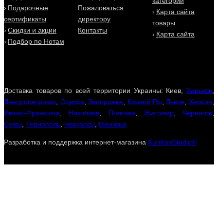
категории
Подарочные
Пожаловаться
Карта сайта
сертификаты
директору
товары
Скидки и акции
Контакты
Карта сайта
Подбор по Нотам
Доставка товаров по всей территории Украины: Киев,
Харьков
,
Днепропетровск
,
Одесса
,
Запорожье
,
Кривой Рог
,
Львов
,
Херсон
,
Ивано-Франковск
,
Николаев
,
Полтава
,
Житомир
,
Чернигов
,
Сумы
,
Тернополь
,
Черкассы
,
Винница
Разработка и поддержка интернет-магазина
KunKanStudio®