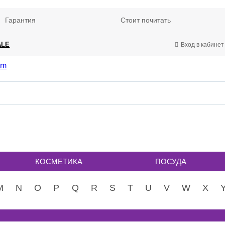
Гарантия
Стоит почитать
ALE
Вход в кабинет
КОСМЕТИКА
ПОСУДА
M
N
O
P
Q
R
S
T
U
V
W
X