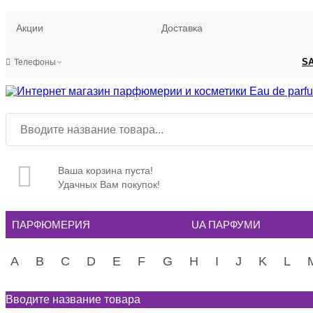
Акции
Доставка
S
Телефоны
Ваша корзина пуста!
Удачных Вам покупок!
ПАРФЮМЕРИЯ
UA ПАРФУМИ
A
B
C
D
E
F
G
H
I
J
K
L