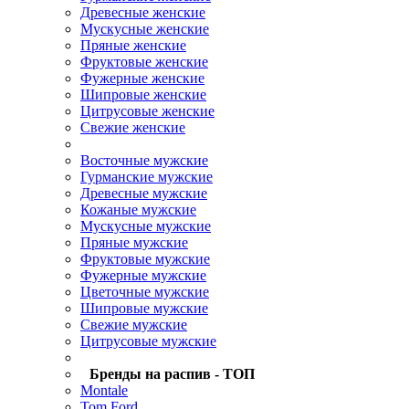
Древесные женские
Мускусные женские
Пряные женские
Фруктовые женские
Фужерные женские
Шипровые женские
Цитрусовые женские
Свежие женские
.
Восточные мужские
Гурманские мужские
Древесные мужские
Кожаные мужские
Мускусные мужские
Пряные мужские
Фруктовые мужские
Фужерные мужские
Цветочные мужские
Шипровые мужские
Свежие мужские
Цитрусовые мужские
.
Бренды на распив - ТОП
Montale
Tom Ford