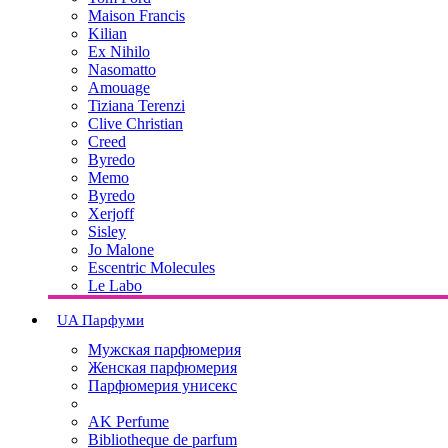
Maison Francis
Kilian
Ex Nihilo
Nasomatto
Amouage
Tiziana Terenzi
Clive Christian
Creed
Byredo
Memo
Byredo
Xerjoff
Sisley
Jo Malone
Escentric Molecules
Le Labo
UA Парфуми
Мужская парфюмерия
Женская парфюмерия
Парфюмерия унисекс
.
AK Perfume
Bibliotheque de parfum