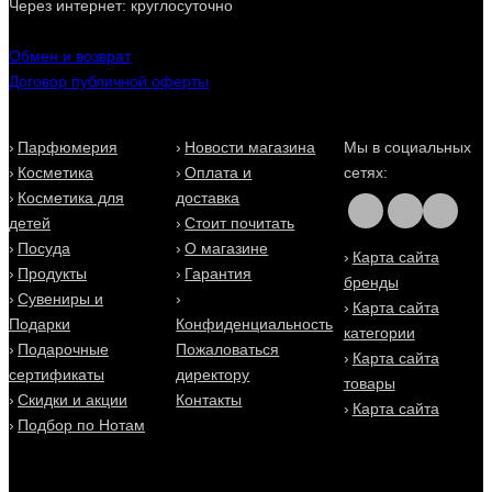
и косметика Lotus Valley на Eau De Parfum (О Де
Через интернет: круглосуточно
Парфюм). Заказать духи Лотус Веллей (Lotus Valley) в
Киеве легко и просто в 2 клика - доставка для Вас будет
Обмен и возврат
быстрой, выгодной и удобной!
Договор публичной оферты
Парфюмерия
Новости магазина
Мы в социальных
Косметика
Оплата и
сетях:
Косметика для
доставка
детей
Стоит почитать
Посуда
О магазине
Карта сайта
Продукты
Гарантия
бренды
Сувениры и
Карта сайта
Подарки
Конфиденциальность
категории
Подарочные
Пожаловаться
Карта сайта
сертификаты
директору
товары
Скидки и акции
Контакты
Карта сайта
Подбор по Нотам