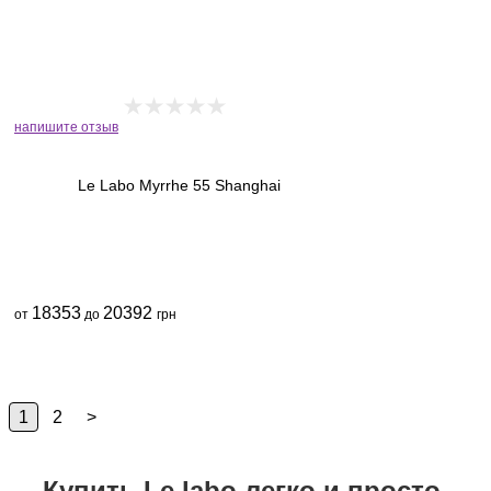
напишите отзыв
Le Labo Myrrhe 55 Shanghai
18353
20392
от
до
грн
1
2
>
Купить Le labo легко и просто,