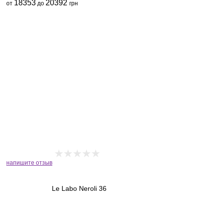
18353
20392
от
до
грн
напишите отзыв
Le Labo Neroli 36