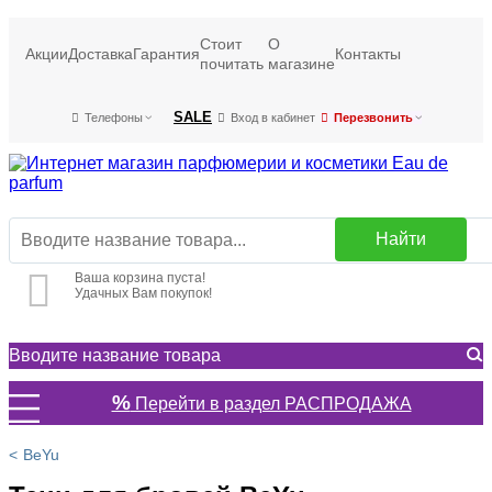
Стоит
О
Акции
Доставка
Гарантия
Контакты
почитать
магазине
SALE
Телефоны
Вход в кабинет
Перезвонить
Найти
Ваша корзина пуста!
Удачных Вам покупок!
%
Перейти в раздел РАСПРОДАЖА
BeYu