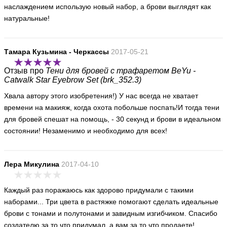
наслаждением использую новый набор, а брови выглядят как
натуральные!
Тамара Кузьмина - Черкассы
2017-05-21
Отзыв про
Тени для бровей с трафаретом BeYu -
Catwalk Star Eyebrow Set (brk_352.3)
Хвала автору этого изобретения!) У нас всегда не хватает
времени на макияж, когда охота побольше поспать!И тогда тени
для бровей спешат на помощь, - 30 секунд и брови в идеальном
состоянии! Незаменимо и необходимо для всех!
Лера Микулина
2017-04-10
Каждый раз поражаюсь как здорово придумали с такими
наборами... Три цвета в растяжке помогают сделать идеальные
брови с тонами и полутонами и завидным изгибчиком. Спасибо
создателю за то что придумал, а вам за то что продаете!