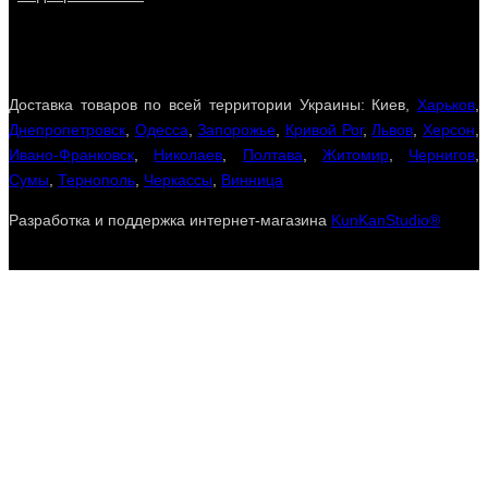
Доставка товаров по всей территории Украины: Киев,
Харьков
,
Днепропетровск
,
Одесса
,
Запорожье
,
Кривой Рог
,
Львов
,
Херсон
,
Ивано-Франковск
,
Николаев
,
Полтава
,
Житомир
,
Чернигов
,
Сумы
,
Тернополь
,
Черкассы
,
Винница
Разработка и поддержка интернет-магазина
KunKanStudio®