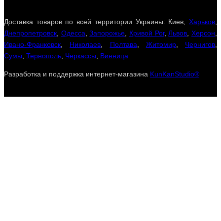
Доставка товаров по всей территории Украины: Киев,
Харьков
,
Днепропетровск
,
Одесса
,
Запорожье
,
Кривой Рог
,
Львов
,
Херсон
,
Ивано-Франковск
,
Николаев
,
Полтава
,
Житомир
,
Чернигов
,
Сумы
,
Тернополь
,
Черкассы
,
Винница
Разработка и поддержка интернет-магазина
KunKanStudio®