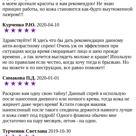
в моем арсенале красоты и вам рекомендую! Не знаю
принцип работы, но кожа становится как-будто выутюженной
лазером!!!
Курченко Р.Ю.
2020-04-10
Здравствуйте! Я здесь что бы дать рекомендации данному
анти-возрастному спрею! Очень уж он эффективен при
ситуациях когда время сморщивает лицо и шею прежде
времени , а так хочется выглядеть моложе и краше! Ипользую
не по правилам если честно, когда хочу тогда и брызкаю. Но
вы можете и по инструкции, все равно поможет!
Симакова П.Д.
2020-01-01
Раскрою вам одну свою тайну! Данный спрей я использую
после нанесения дневного или ночного крема, тогда кожа не
жирнеет даже через время! Кстати говоря макияж
наненсенный после такого сендвича держится намного лучше
и кожа сияет под пудрой! Одного флакона обычно мне
достаточно на пару месяцев, летом - на один.
Турченюк Светлана
2019-10-30