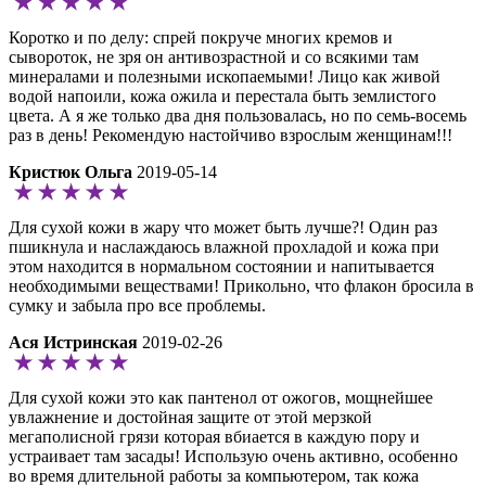
Коротко и по делу: спрей покруче многих кремов и
сывороток, не зря он антивозрастной и со всякими там
минералами и полезными ископаемыми! Лицо как живой
водой напоили, кожа ожила и перестала быть землистого
цвета. А я же только два дня пользовалась, но по семь-восемь
раз в день! Рекомендую настойчиво взрослым женщинам!!!
Кристюк Ольга
2019-05-14
Для сухой кожи в жару что может быть лучше?! Один раз
пшикнула и наслаждаюсь влажной прохладой и кожа при
этом находится в нормальном состоянии и напитывается
необходимыми веществами! Прикольно, что флакон бросила в
сумку и забыла про все проблемы.
Ася Истринская
2019-02-26
Для сухой кожи это как пантенол от ожогов, мощнейшее
увлажнение и достойная защите от этой мерзкой
мегаполисной грязи которая вбиается в каждую пору и
устраивает там засады! Использую очень активно, особенно
во время длительной работы за компьютером, так кожа