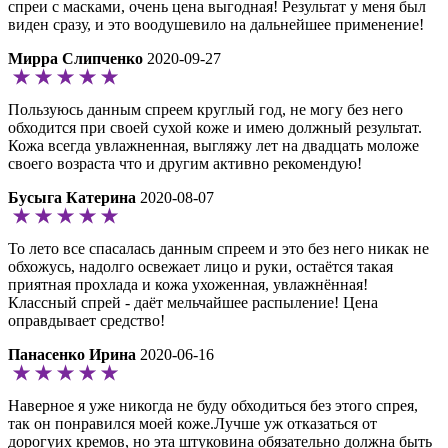
спреи с масками, очень цена выгодная! Результат у меня был
виден сразу, и это воодушевило на дальнейшее применение!
Мирра Слипченко
2020-09-27
Пользуюсь данным спреем круглый год, не могу без него
обходится при своей сухой коже и имею должный результат.
Кожа всегда увлажненная, выгляжу лет на двадцать моложе
своего возраста что и другим активно рекомендую!
Бусыга Катерина
2020-08-07
То лето все спасалась данным спреем и это без него никак не
обхожусь, надолго освежает лицо и руки, остаётся такая
приятная прохлада и кожа ухоженная, увлажнённая!
Классный спрей - даёт мельчайшее распыление! Цена
оправдывает средство!
Панасенко Ирина
2020-06-16
Наверное я уже никогда не буду обходиться без этого спрея,
так он понравился моей коже.Лучше уж отказаться от
дорогуих кремов, но эта штуковина обязательно должна быть