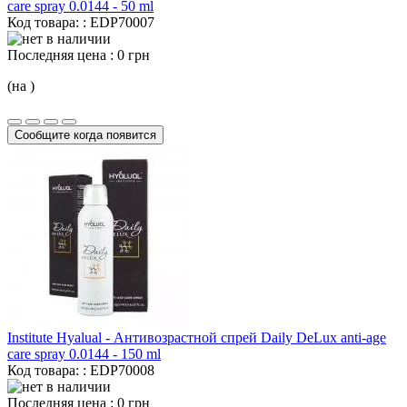
care spray 0.0144 -
50 ml
Код товара: : EDP70007
Последняя цена :
0 грн
(на )
Сообщите когда появится
Institute Hyalual - Антивозрастной спрей Daily DeLux anti-age
care spray 0.0144 -
150 ml
Код товара: : EDP70008
Последняя цена :
0 грн