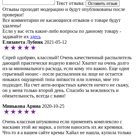
Текст отзыва:
Оставить отзыв
Отзывы проходят модерацию и будут опубликованы после
проверки!
Все комментарии не касающиеся отзывов о товаре будут
удалены!
Если у вас есть какие-либо вопросы по данному товару -
задавайте их
здесь
Елизавета Лубняк
2021-05-12
Спрей одобряю, классный! Очень качественный распылитель
дающий практически водную взвесь! Хватит на очень долго
из-за минимального расхода, если кому это важно. Еще один
серьезный нюанс - после распыления на лице не остается
никаких ощущений типа липкости или пленки, мне это
подходит. На счет анти-возрастных качеств ничего не скажу,
он у меня только второй день. Спасибо за вежливость и
обязательность, всегда с вами!
Минькова Арина
2020-10-25
Очень классная штуковина если применять комплексно с
масками этой же марки, а потом наносить их же кремики.
Что-то я а вашем сайте кремы Хайал не нашла, купила только