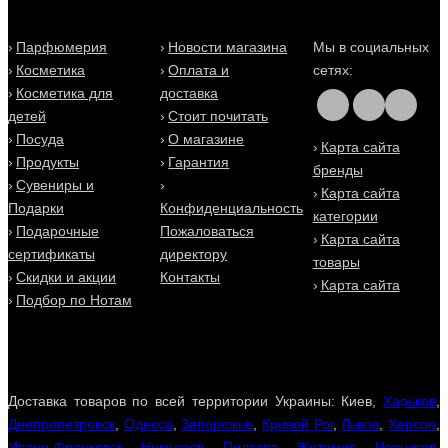
Парфюмерия
Новости магазина
Мы в социальных
Косметика
Оплата и
сетях:
Косметика для
доставка
детей
Стоит почитать
Посуда
О магазине
Карта сайта
Продукты
Гарантия
бренды
Сувениры и
Карта сайта
Подарки
Конфиденциальность
категории
Подарочные
Пожаловаться
Карта сайта
сертификаты
директору
товары
Скидки и акции
Контакты
Карта сайта
Подбор по Нотам
Доставка товаров по всей территории Украины: Киев,
Харьков
,
Днепропетровск
,
Одесса
,
Запорожье
,
Кривой Рог
,
Львов
,
Херсон
,
Ивано-Франковск
,
Николаев
,
Полтава
,
Житомир
,
Чернигов
,