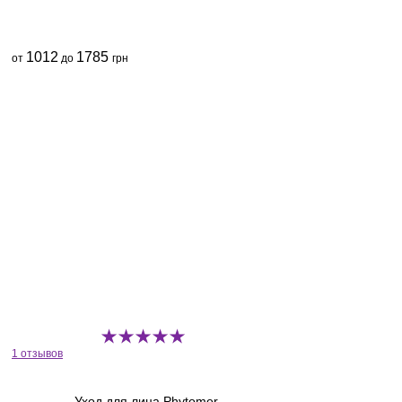
1012
1785
от
до
грн
1 отзывов
Уход для лица Phytomer