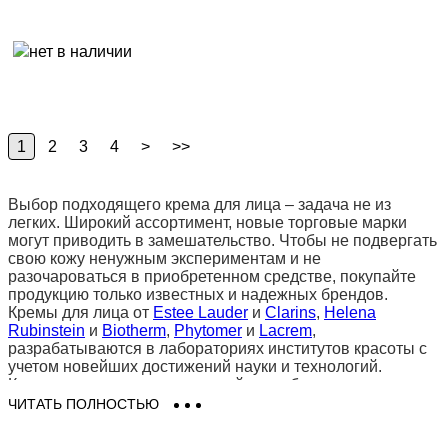
1
2
3
4
>
>>
Выбор подходящего крема для лица – задача не из
легких. Широкий ассортимент, новые торговые марки
могут приводить в замешательство. Чтобы не подвергать
свою кожу ненужным экспериментам и не
разочароваться в приобретенном средстве, покупайте
продукцию только известных и надежных брендов.
Кремы для лица от
Estee Lauder
и
Clarins
,
Helena
Rubinstein
и
Biotherm
,
Phytomer
и
Lacrem
,
разрабатываются в лабораториях институтов красоты с
учетом новейших достижений науки и технологий.
Качество таких кремов строжайшим образом
контролируется, они гипоалергенны и гарантировано не
ЧИТАТЬ ПОЛНОСТЬЮ
содержат вредных компонентов. Определитесь, для
каких целей Вам нужен крем: дневной, ночной,