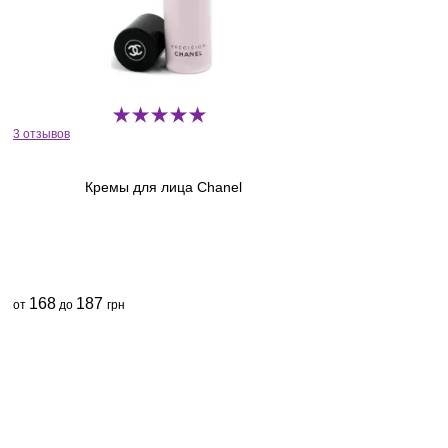
3 отзывов
Кремы для лица Chanel
168
187
от
до
грн