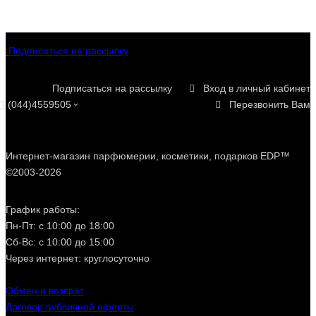
увлажняющий, питательный, и, соответственно типу
своей кожи подбирайте средство из линейки любимой
торговой марки. Не забывайте также и про лосьоны и
тоники для лица.
Подписаться на рассылку
Подписаться на рассылку
Вход в личный кабинет
(044)4559505
Перезвонить Вам
Интернет-магазин парфюмерии, косметики, подарков EDP™
©2003-2026
График работы:
Пн-Пт: с 10:00 до 18:00
Сб-Вс: с 10:00 до 15:00
Через интернет: круглосуточно
Обмен и возврат
Договор публичной оферты