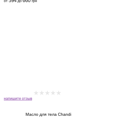
594
660
от
до
грн
напишите отзыв
Масло для тела Chandi