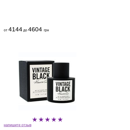
4144
4604
от
до
грн
напишите отзыв