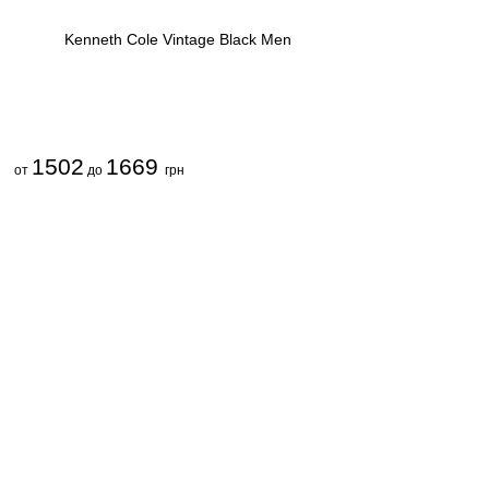
Kenneth Cole Vintage Black Men
1502
1669
от
до
грн