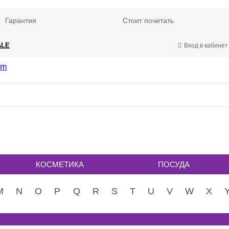
Гарантия
Стоит почитать
ALE
Вход в кабинет
КОСМЕТИКА
ПОСУДА
M
N
O
P
Q
R
S
T
U
V
W
X