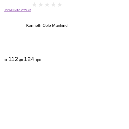
напишите отзыв
Kenneth Cole Mankind
112
124
от
до
грн