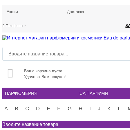
Акции
Доставка
S
Телефоны
Ваша корзина пуста!
Удачных Вам покупок!
ПАРФЮМЕРИЯ
UA ПАРФУМИ
A
B
C
D
E
F
G
H
I
J
K
L