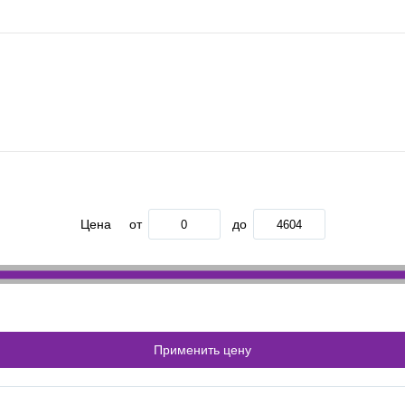
Цена
от
до
Применить цену