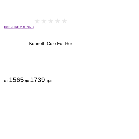
напишите отзыв
Kenneth Cole For Her
1565
1739
от
до
грн