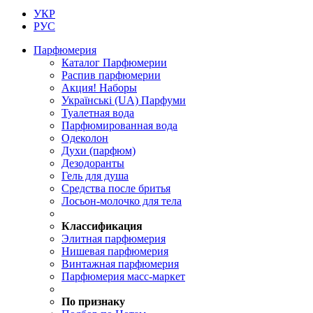
УКР
РУС
Парфюмерия
Каталог Парфюмерии
Распив парфюмерии
Акция! Наборы
Українські (UA) Парфуми
Туалетная вода
Парфюмированная вода
Одеколон
Духи (парфюм)
Дезодоранты
Гель для душа
Средства после бритья
Лосьон-молочко для тела
.
Классификация
Элитная парфюмерия
Нишевая парфюмерия
Винтажная парфюмерия
Парфюмерия масс-маркет
По признаку