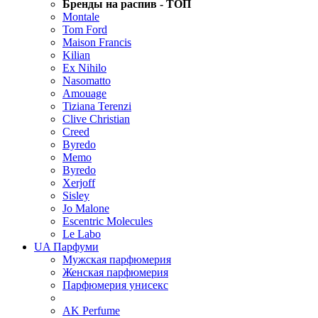
Бренды на распив - ТОП
Montale
Tom Ford
Maison Francis
Kilian
Ex Nihilo
Nasomatto
Amouage
Tiziana Terenzi
Clive Christian
Creed
Byredo
Memo
Byredo
Xerjoff
Sisley
Jo Malone
Escentric Molecules
Le Labo
UA Парфуми
Мужская парфюмерия
Женская парфюмерия
Парфюмерия унисекс
.
AK Perfume