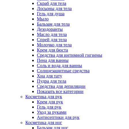
Скраб для тела
Лосьоны для тела
Гель для душа
Мыло
Бальзам для тела
Дезодоранты
Масло для тела
Спрей для тела
Молочко для тела
Крем для бюста
Средства для интимной гигиены
Пена для ванны
Соль и вода для ванны
Солнцезащитные средства
Хна для тату
Пудра для тела
Средства для депиляции
Показать все категории
Косметика для рук
Крем для рук
Гель для рук
Уход за руками
Антисептики для рук
Косметика для ног
Бальзам для ног