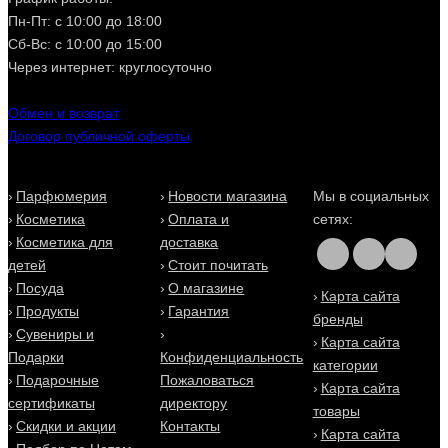
интернет магазине в Киеве, Одессе и по всей Украине. В
Пн-Пт: с 10:00 до 18:00
наличии есть все представленные ароматы Jivago -
24K
pour Femme
,
Millenium Hope Pour Femme
,
7Notes Pour
Сб-Вс: с 10:00 до 15:00
Femme
,
24K Gold
,
Connect Pour Femme
. Только
Через интернет: круглосуточно
оригинальная парфюмерия и косметика Jivago на Eau De
Parfum (О Де Парфюм). Заказать духи Живаго (Jivago) в
Киеве легко и просто в 2 клика - доставка для Вас будет
Обмен и возврат
быстрой, выгодной и удобной!
Договор публичной оферты
Парфюмерия
Новости магазина
Мы в социальных
Косметика
Оплата и
сетях:
Косметика для
доставка
детей
Стоит почитать
Посуда
О магазине
Карта сайта
Продукты
Гарантия
бренды
Сувениры и
Карта сайта
Подарки
Конфиденциальность
категории
Подарочные
Пожаловаться
Карта сайта
сертификаты
директору
товары
Скидки и акции
Контакты
Карта сайта