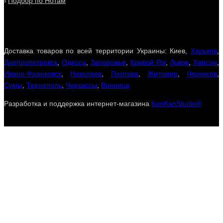
Подбор по Нотам
Доставка товаров по всей территории Украины: Киев,
Харьков
,
Днепропетровск
,
Одесса
,
Запорожье
,
Кривой Рог
,
Львов
,
Херсон
,
Ивано-Франковск
,
Николаев
,
Полтава
,
Житомир
,
Чернигов
,
Сумы
,
Тернополь
,
Черкассы
,
Винница
Разработка и поддержка интернет-магазина
KunKanStudio®