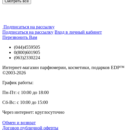
Смотреть все
Парфюм). Заказать духи Жан Деспре (Jean Desprez) в Киеве
легко и просто в 2 клика - доставка для Вас будет быстрой,
выгодной и удобной!
Подписаться на рассылку
Подписаться на рассылку
Вход в личный кабинет
Перезвонить Вам
(044)4559505
0(800)601905
(063)2330224
Интернет-магазин парфюмерии, косметики, подарков EDP™
©2003-2026
График работы:
Пн-Пт: с 10:00 до 18:00
Сб-Вс: с 10:00 до 15:00
Через интернет: круглосуточно
Обмен и возврат
Договор публичной оферты