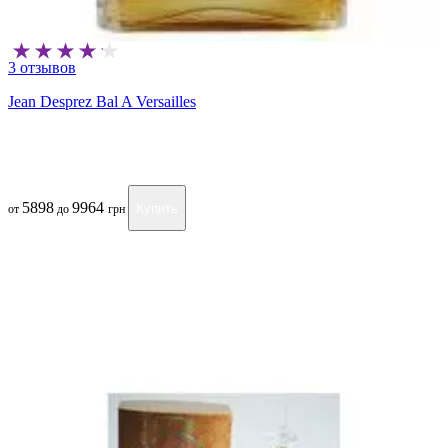
3 отзывов
Jean Desprez Bal A Versailles
5898
9964
Купить
от
до
грн