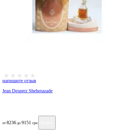
напишите отзыв
Jean Desprez Sheherazade
8236
9151
Купить
от
до
грн