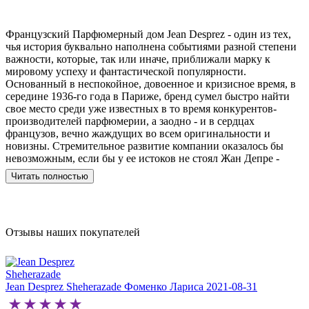
Французский Парфюмерный дом Jean Desprez - один из тех,
чья история буквально наполнена событиями разной степени
важности, которые, так или иначе, приближали марку к
мировому успеху и фантастической популярности.
Основанный в неспокойное, довоенное и кризисное время, в
середине 1936-го года в Париже, бренд сумел быстро найти
свое место среди уже известных в то время конкурентов-
производителей парфюмерии, а заодно - и в сердцах
французов, вечно жаждущих во всем оригинальности и
новизны. Стремительное развитие компании оказалось бы
невозможным, если бы у ее истоков не стоял Жан Депре -
человек незаурядных способностей, выдающийся дизайнер-
Читать полностью
ювелир, автор многочисленных изобретений и открытий,
один из самых талантливых парфюмеров двадцатого века и,
собственно, создатель Дома Jean Desprez.
Отзывы наших покупателей
Жан Депре родился в Париже, в 1898-м году, в семье
потомственных парфюмеров, поэтому его будущее было
отчасти предрешено самой судьбой. Его прадед, Феликс
Мило, был помешан на парфюмерном искусстве, и сумел
привить свою страсть и любовь следующим поколениям. В
Jean Desprez Sheherazade
Фоменко Лариса
2021-08-31
своей маленькой мастерской он сутками напролет колдовал
над формулами пирамид Дома Felix Millot, стремясь создать