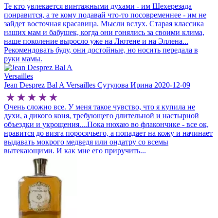
Те кто увлекается винтажными духами - им Шехерезада
совершенные ароматы. Дело Феликса продолжила сначала его
понравится, а те кому подавай что-то посовременнее - им не
супруга, затем мастерская перешла в руки внуков, а с 1936-го
зайдет восточная красавица. Мысли вслух. Старая классика
года в ней начал творить свои шедевры Жан Депре,
наших мам и бабушек, когда они гонялись за своими клима,
официально переименовав бренд и назвав его собственным
наше поколение выросло уже на Лютене и на Эллена...
именем.
Рекомендовать буду, они достойные, но носить передала в
руки мамы.
Не смотря на позднюю регистрацию марки, свои первые
композиции Жан составлял уже в девятнадцать лет,
большинство из них были посвящены прадеду и деду, которых
Jean Desprez Bal A Versailles
Сутулова Ирина
2020-12-09
молодой парфюмер чтил, словно святых. Так, в сентябре 1925-
го года Жан Депре представил парижскому высшему свету
сразу три собственных композиции из коллекции Auguste
Очень сложно все. У меня такое чувство, что я купила не
Spirit of China, после которых количество желающих купить
духи, а дикого коня, требующего длительной и настырной
духи Jean Desprez увеличилось в десятки раз, а популярность
объездки и укрощения....Пока нюхаю во флакончике - все ок,
Дома перешагнула далеко за пределы Франции.
нравится до визга поросячьего, а попадает на кожу и начинает
выдавать мокрого медведя или ондатру со всемы
Созданные молодым Мастером ароматы соответствовали
вытекающими. И как мне его приручить...
модным тенденциям своего времени, отличались необычным,
изысканным звучанием и покоряли окружающих
умопомрачительным, стойким шлейфом. Кроме того, Жан
очень щепетильно подходил к вопросам оформления
композиций, уделяя огромное внимание дизайну флаконов и
упаковке. Достаточно взять в руки легендарный парфюм Jean
Desprez Bal A Versailles, в котором парфюмер гениально
соединил между собой более трехсот пятидесяти