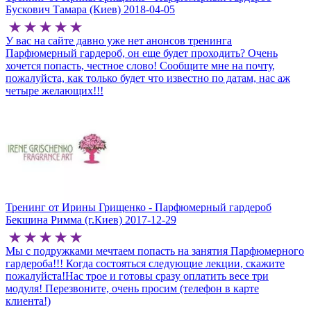
Бускович Тамара (Киев)
2018-04-05
У вас на сайте давно уже нет анонсов тренинга
Парфюмерный гардероб, он еще будет проходить? Очень
хочется попасть, честное слово! Сообщите мне на почту,
пожалуйста, как только будет что известно по датам, нас аж
четыре желающих!!!
Тренинг от Ирины Грищенко - Парфюмерный гардероб
Бекшина Римма (г.Киев)
2017-12-29
Мы с подружками мечтаем попасть на занятия Парфюмерного
гардероба!!! Когда состояться следующие лекции, скажите
пожалуйста!Нас трое и готовы сразу оплатить весе три
модуля! Перезвоните, очень просим (телефон в карте
клиента!)