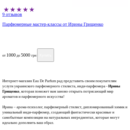
9 отзывов
Парфюмерные мастер-классы от Ирины Грищенко
1000
5000
Купить
от
до
грн
Интернет-магазин Eau De Parfum рад представить своим покупателям
услуги украинского парфюмерного стилиста, инди-парфюмера -
Ирины
Грищенко
, которая поможет вам заново открыть потрясающий мир
ароматов и парфюмерного искусства!
Ирина – арома-психолог, парфюмерный стилист, дипломированный химик и
уникальный инди-парфюмер, создающий фантастически красивые и
самобытные композиции на натуральных ингредиентах, которые могут
идеально дополнить ваш образ.