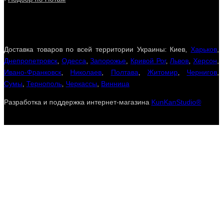
Доставка товаров по всей территории Украины: Киев,
Харьков
,
Днепропетровск
,
Одесса
,
Запорожье
,
Кривой Рог
,
Львов
,
Херсон
,
Ивано-Франковск
,
Николаев
,
Полтава
,
Житомир
,
Чернигов
,
Сумы
,
Тернополь
,
Черкассы
,
Винница
Разработка и поддержка интернет-магазина
KunKanStudio®