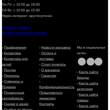
прежнюю форму при погружении в горячую воду на
Пн-Пт: с 10:00 до 18:00
несколько минут.
Сб-Вс: с 10:00 до 15:00
Если вы загорелись желанием немедленно купить
Через интернет: круглосуточно
резинку Ивизибабл, обратите внимание на то, что данный
аксессуар представлен в трех основных линейках: Nano -
Обмен и возврат
резинки малых диаметров для плетения косичек и
Договор публичной оферты
причесок; Original - резинки стандартного диаметра в
восьми оттенках для ежедневного использования; Power
- специальные резинки-браслеты для спортивных
занятий.
Парфюмерия
Новости магазина
Мы в социальных
Косметика
Оплата и
сетях:
Косметика для
доставка
детей
Стоит почитать
Посуда
О магазине
Карта сайта
Продукты
Гарантия
бренды
Сувениры и
Карта сайта
Подарки
Конфиденциальность
категории
Подарочные
Пожаловаться
Карта сайта
сертификаты
директору
товары
Скидки и акции
Контакты
Карта сайта
Подбор по Нотам