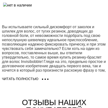
Вы испытываете сильный дискомфорт от заколок и
шпилек для волос, от тугих резинок, доводящих до
головной боли, от невозможности подобрать под свою
непослушную шевелюру идеальное приспособление,
позволяющее надежно фиксировать прическу, и при этом
чувствовать себя замечательно? Если хоть на один из
вопросов, поставленных выше, вы ответили
утвердительно, то самое время купить резинку-браслет
для волос Invisibobble! Глядя на это, предельно простое и
долговечное изобретение двадцать первого века, так и
хочется в который раз произнести расхожую фразу о том,
что "все гениальное просто"!
ЧИТАТЬ ПОЛНОСТЬЮ
Как и у любого инновационного приспособления, у чудо-
резинки Invisibobble есть своя история. Отчасти она
напрямую связана с длинными волосами своей
изобретательницы - популярного немецкого стилиста
ОТЗЫВЫ НАШИХ
Софи Треллес-Твиди (Sophie Trelles-Tvede), которая
безумно устала от обычных резинок для волос, изрядно