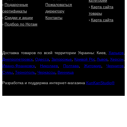
категории
Подарочные
Пожаловаться
Карта сайта
сертификаты
директору
товары
Скидки и акции
Контакты
Карта сайта
Подбор по Нотам
Доставка товаров по всей территории Украины: Киев,
Харьков
,
Днепропетровск
,
Одесса
,
Запорожье
,
Кривой Рог
,
Львов
,
Херсон
,
Ивано-Франковск
,
Николаев
,
Полтава
,
Житомир
,
Чернигов
,
Сумы
,
Тернополь
,
Черкассы
,
Винница
Разработка и поддержка интернет-магазина
KunKanStudio®