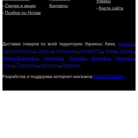
товары
Скидки и акции
Контакты
Карта сайта
Подбор по Нотам
Доставка товаров по всей территории Украины: Киев,
Харьков
,
Днепропетровск
,
Одесса
,
Запорожье
,
Кривой Рог
,
Львов
,
Херсон
,
Ивано-Франковск
,
Николаев
,
Полтава
,
Житомир
,
Чернигов
,
Сумы
,
Тернополь
,
Черкассы
,
Винница
Разработка и поддержка интернет-магазина
KunKanStudio®