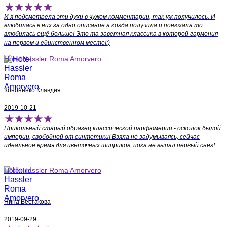
легко и просто в 2 клика - доставка для Вас будет
быстрой, выгодной и удобной!
И я подсмотрела эти духи в чужом комментарии, так уж получилось. И
влюбилась в них за одно описание а когда получила и понюхала то
влюбилась ещё больше! Это та заветная классика в которой гармония
на первом и единственном месте!:)
Hotel Hassler Roma Amorvero
Кононенко Клавдия
2019-10-21
Прикольный старый образец классической парфюмерии - осколок былой
империи, свободной от синтетики! Взяла не задумываясь, сейчас
идеальное время для цветочных шиприков, пока не выпал первый снег!
Hotel Hassler Roma Amorvero
Нина Вестакова
2019-09-29