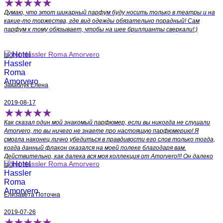
Думаю, что этот шикарный парфум буду носить только в театры и на
какие-то торжества, где вид одежды обязательно порадный! Сам
парфум к тому обязывает, чтобы на шее бриллианты сверкали!:)
Hotel Hassler Roma Amorvero
Закаблук Елена
2019-08-17
Как сказал один мой знакомый парфюмер, если вы никогда не слушали
Amorvero, то вы ничего не знаете про настоящую парфюмерию! Я
смогла наконец лично убедиться в правдивости его слов только тогда,
когда данный флакон оказался на моей полеке благодаря вам.
Действительно, как далека вся моя коллекция от Amorvero!!! Он далеко
Hotel Hassler Roma Amorvero
впереди и пока один, что по-настоящему завоевал мое сердце!
Елизавета Поточна
2019-07-26