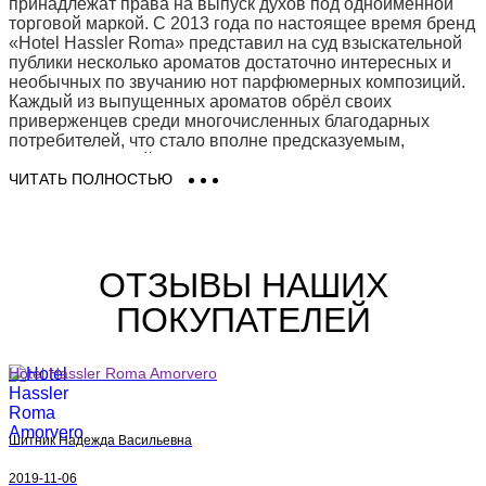
принадлежат права на выпуск духов под одноимённой
торговой маркой. С 2013 года по настоящее время бренд
«Hotel Hassler Roma» представил на суд взыскательной
публики несколько ароматов достаточно интересных и
необычных по звучанию нот парфюмерных композиций.
Каждый из выпущенных ароматов обрёл своих
приверженцев среди многочисленных благодарных
потребителей, что стало вполне предсказуемым,
поскольку с дизайнерским Домом «Hotel Hassler Roma»
тесно сотрудничали одни из самых ярких и креативных
ЧИТАТЬ ПОЛНОСТЬЮ
парфюмеров современности среди которых, например,
Лоренцо Данте Ферро (Lorenzo Dante Ferro) и другие, не
менее авторитетные мастера.
ОТЗЫВЫ НАШИХ
Купить Hotel Hassler Roma легко и
просто!
ПОКУПАТЕЛЕЙ
Купить парфюмерию Hotel Hassler Roma (Отель Хасслер
Hotel Hassler Roma Amorvero
Рома) Вы можете в нашем интернет магазине в Киеве,
Одессе и по всей Украине. В наличии есть все
представленные ароматы Hotel Hassler Roma -
Amorvero
.
Только оригинальная парфюмерия и косметика Hotel
Шитник Надежда Васильевна
Hassler Roma на Eau De Parfum (О Де Парфюм). Заказать
духи Отель Хасслер Рома (Hotel Hassler Roma) в Киеве
2019-11-06