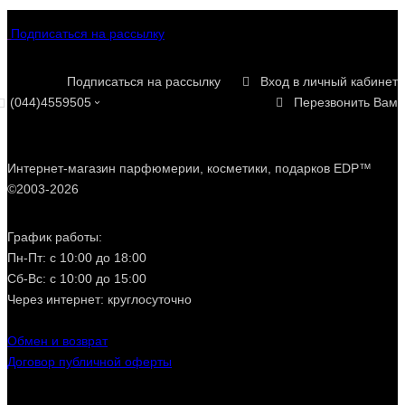
Купить Grammatik Drammatik легко
и просто!
Подписаться на рассылку
Купить парфюмерию Grammatik Drammatik (Грамматик
Подписаться на рассылку
Вход в личный кабинет
Драмматик) Вы можете в нашем интернет магазине в
Киеве, Одессе и по всей Украине. В наличии есть все
(044)4559505
Перезвонить Вам
представленные ароматы Grammatik Drammatik -
Sexorcism
,
Haptic
,
Ambitchious
,
Imp-ish
. Только
оригинальная парфюмерия и косметика Grammatik
Drammatik на Eau De Parfum (О Де Парфюм). Заказать
Интернет-магазин парфюмерии, косметики, подарков EDP™
духи Грамматик Драмматик (Grammatik Drammatik) в
©2003-2026
Киеве легко и просто в 2 клика - доставка для Вас будет
быстрой, выгодной и удобной!
График работы:
Пн-Пт: с 10:00 до 18:00
Сб-Вс: с 10:00 до 15:00
Через интернет: круглосуточно
Обмен и возврат
Договор публичной оферты