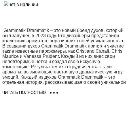
Grammatik Drammatik – это новый бренд духов, который
был запущен в 2023 году. Его дизайнеры представили
коллекцию ароматов, поразивших своей уникальностью.
В создании духов Grammatik Drammatik приняли участие
такие известные парфюмеры, как Cristiano Canali, Chris
Maurice и Vanessa Prudent. Каждый из них внес свои
неповторимые нотки и создал свою искусную
композицию. Результатом их сотрудничества стали
ароматы, вызывающие настоящую драматическую игру
эмоций. Каждый из духов Grammatik Drammatik – это
отдельная история, рассказывающая о своей уникальной
грамматике аромата.
ЧИТАТЬ ПОЛНОСТЬЮ
Благодаря этому бренду каждый человек может создать
свою собственную драматическую игру запахов и
выразить свою личность через них. Духи Grammatik
Drammatik – это настоящая магия аромата, которая
завораживает и привлекает своей уникальностью.