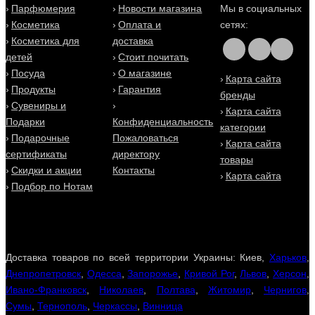
Парфюмерия
Новости магазина
Мы в социальных
Косметика
Оплата и
сетях:
Косметика для
доставка
детей
Стоит почитать
Посуда
О магазине
Карта сайта
Продукты
Гарантия
бренды
Сувениры и
Карта сайта
Подарки
Конфиденциальность
категории
Подарочные
Пожаловаться
Карта сайта
сертификаты
директору
товары
Скидки и акции
Контакты
Карта сайта
Подбор по Нотам
Доставка товаров по всей территории Украины: Киев,
Харьков
,
Днепропетровск
,
Одесса
,
Запорожье
,
Кривой Рог
,
Львов
,
Херсон
,
Ивано-Франковск
,
Николаев
,
Полтава
,
Житомир
,
Чернигов
,
Сумы
,
Тернополь
,
Черкассы
,
Винница