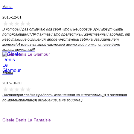
Маша
2015-12-01
В который раз отмечаю для себя, что и недорогие духи могут быть
потрясающими! Ля Фантази это прелестный женственный аромат, от
него такииие ощущения, вроде чувствуешь себя на двадцать лет
моложе! И все из-за этой чарующей цветочной нотки, от нее даже
голова кружится!!!
Gisele Denis Le Glamour
Елена
2015-10-30
Настоящая сладкая радость взвешенная на килограммы))) и разлитая
по миллиграммам))) объедение, а не водичка!)
Gisele Denis La Fantaisie