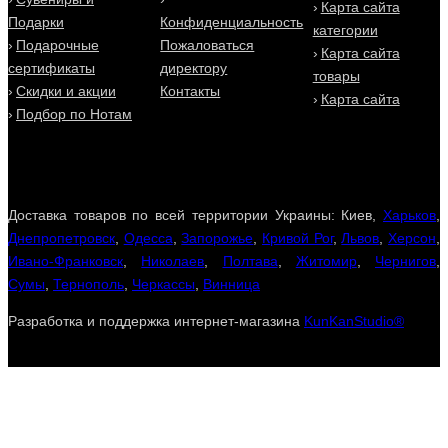
Карта сайта
Подарки
Конфиденциальность
категории
Подарочные
Пожаловаться
Карта сайта
сертификаты
директору
товары
Скидки и акции
Контакты
Карта сайта
Подбор по Нотам
Доставка товаров по всей территории Украины: Киев,
Харьков
,
Днепропетровск
,
Одесса
,
Запорожье
,
Кривой Рог
,
Львов
,
Херсон
,
Ивано-Франковск
,
Николаев
,
Полтава
,
Житомир
,
Чернигов
,
Сумы
,
Тернополь
,
Черкассы
,
Винница
Разработка и поддержка интернет-магазина
KunKanStudio®