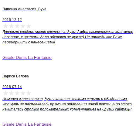
Жизель Денис (Gisele Denis) в Киеве легко и просто в 2
клика - доставка для Вас будет быстрой, выгодной и
Липенко Анастасия, Буча
удобной!
2016-12-12
Довольно сладкие чисто восточные духи! Амбра слышеться за километр
наверное, с цветами дела обстоят не лучше) Не приведи вас Боже
переборщить с нанесением!!!
Gisele Denis La Fantaisie
Лариса Белова
2016-07-14
Немного я расстеряна, духи оказались такими серыми и обыденными,
что чуть не расплакалась прямо на отделении новой почты. А до этого
начиталась столько положительных комментариев на других сайтах(((
Gisele Denis La Fantaisie