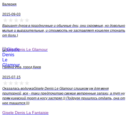
Валерия
2015-09-03
Вариант духов в праздничные и обычные дни, они скромные, но довольно
милые и выразительные, и стоимость не заставляет кошелек стонать
от боли.)
Gisele Denis Le Glamour
Ганина Ира, город Киев
2015-07-15
Оказалась водичкаGisele Denis Le Glamour слишком уж для меня
приторной, все - таки предпочитаю свежие ветренные запахи, а тут ну
прям киевский торт в носу застрял.)) Подруге пришлось отдать, она от
нее тащится.)))
Gisele Denis La Fantaisie