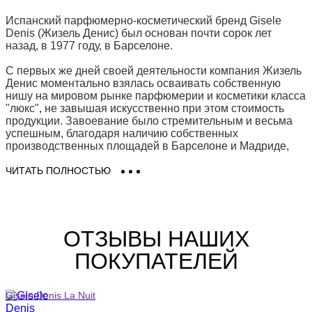
Испанский парфюмерно-косметический бренд Gisele
Denis (Жизель Денис) был основан почти сорок лет
назад, в 1977 году, в Барселоне.
С первых же дней своей деятельности компания Жизель
Денис моментально взялась осваивать собственную
нишу на мировом рынке парфюмерии и косметики класса
"люкс", не завышая искусственно при этом стоимость
продукции. Завоевание было стремительным и весьма
успешным, благодаря наличию собственных
производственных площадей в Барселоне и Мадриде,
оснащенных современным оборудованием, и
небольшой, но уникальной лаборатории, в которой
ЧИТАТЬ ПОЛНОСТЬЮ
сутками напролет трудились лучшие умы Испании,
создавая инновационные формулы косметических
средств и парфюмерных композиций.
ОТЗЫВЫ НАШИХ
Всему этому предшествовало длительное изучение
женских потребностей и желаний, многочисленные
ПОКУПАТЕЛЕЙ
опыты на предмет воздействия тех или иных веществ на
состояние кожи, тщательное исследование
парфюмерного рынка с целью выявить существующие на
Gisele Denis La Nuit
нем ароматные "пробелы". Результат не заставил себя
долго ждать, - очень скоро потребителями и желающими