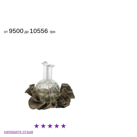
9500
10556
от
до
грн
напишите отзыв