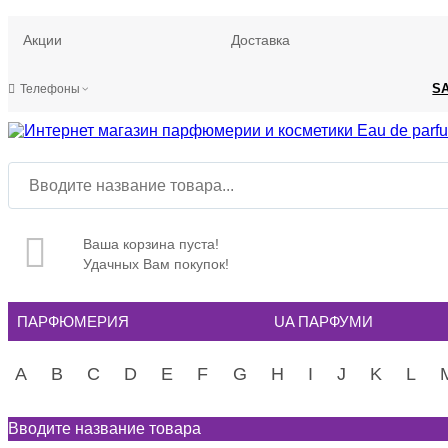
Акции
Доставка
S
Телефоны
Ваша корзина пуста!
Удачных Вам покупок!
ПАРФЮМЕРИЯ
UA ПАРФУМИ
A
B
C
D
E
F
G
H
I
J
K
L