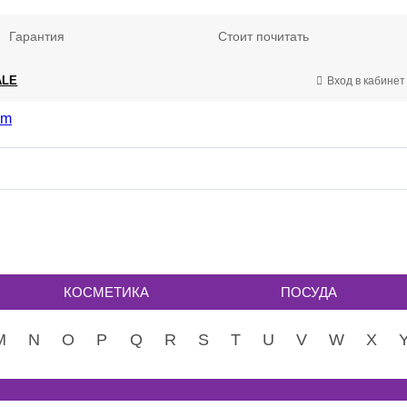
Гарантия
Стоит почитать
ALE
Вход в кабинет
КОСМЕТИКА
ПОСУДА
M
N
O
P
Q
R
S
T
U
V
W
X