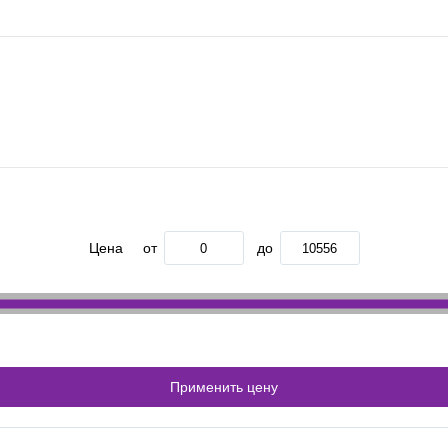
Цена
от
до
Применить цену