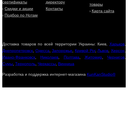
сертификаты
директору
товары
Скидки и акции
Контакты
Карта сайта
Подбор по Нотам
Доставка товаров по всей территории Украины: Киев,
Харьков
,
Днепропетровск
,
Одесса
,
Запорожье
,
Кривой Рог
,
Львов
,
Херсон
,
Ивано-Франковск
,
Николаев
,
Полтава
,
Житомир
,
Чернигов
,
Сумы
,
Тернополь
,
Черкассы
,
Винница
Разработка и поддержка интернет-магазина
KunKanStudio®