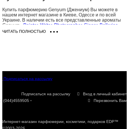
Купить парфюмерию Genyum (Джениум) Вы можете в
нашем интернет магазине в Киеве, Одессе и по всей
Украине. В наличии есть все представленные ароматы
Genyum -
Painter
,
Writer
,
Photographer
,
Singer
,
Ballerina
.
Только оригинальная парфюмерия и косметика Genyum
ЧИТАТЬ ПОЛНОСТЬЮ
на Eau De Parfum (О Де Парфюм). Заказать духи
Джениум (Genyum) в Киеве легко и просто в 2 клика -
доставка для Вас будет быстрой, выгодной и удобной!
Подписаться на рассылку
Подписаться на рассылку
Вход в личный кабинет
(044)4559505
Перезвонить Вам
Интернет-магазин парфюмерии, косметики, подарков EDP™
©2003-2026